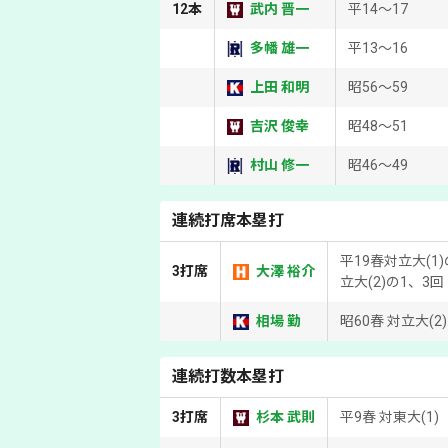
12本
武内 晋一
平14～17
多幡 雄一
平13～16
上田 和明
昭56～59
吉沢 俊幸
昭48～51
村山 修一
昭46～49
連続打席本塁打
平19春対立大(1
3打席
大澤 裕介
立大(2)の1、3回
相場 勤
昭60春 対立大(2)
連続打数本塁打
3打席
杉本 武則
平9春 対東大(1)