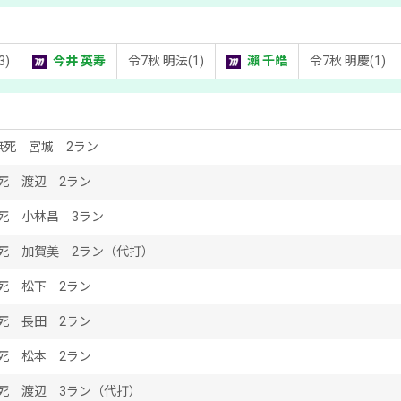
3)
今井 英寿
令7秋 明法(1)
瀨 千皓
令7秋 明慶(1)
無死 宮城 2ラン
死 渡辺 2ラン
死 小林昌 3ラン
死 加賀美 2ラン（代打）
死 松下 2ラン
死 長田 2ラン
死 松本 2ラン
死 渡辺 3ラン（代打）