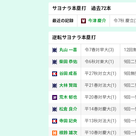
サヨナラ本塁打 過去72本
最近の記録
今津 慶介
令7秋 慶立(
逆転サヨナラ本塁打
丸山 一喜
令7春対早大(3)
12回
柴田 恭佑
令6秋対東大(1)
9回二
谷田 成吾
平27秋対立大(1)
9回無
大林 賢哉
平21春対法大(1)
9回二
荒木 郁也
平20春対早大(1)
9回一
松倉 良介
平14春対慶大(3)
9回一
寺田 記央
平13秋対法大(1)
9回一
根鈴 雄次
平10春対慶大(1)
9回一