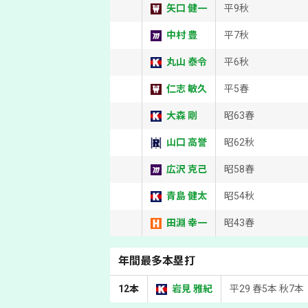
矢口 健一
平9秋
中村 豊
平7秋
丸山 泰令
平6秋
仁志 敏久
平5春
大森 剛
昭63春
山口 高誉
昭62秋
広沢 克己
昭58春
青島 健太
昭54秋
田淵 幸一
昭43春
年間最多本塁打
12本
岩見 雅紀
平29 春5本 秋7本