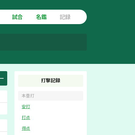
試合
名鑑
記録
打撃記録
本塁打
安打
打点
得点