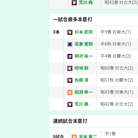
荒川 堯
昭42春 対立大(2)
一試合最多本塁打
3本
杉本 武則
平9春 対東大(1)
高妻 寛樹
平6秋 対東大(1)
柳沢 裕一
平4春 対慶大(2)
相場 勤
昭60春 対立大(2)
佐藤 清
昭51秋 対慶大(2)
田淵 幸一
昭43春 対東大(1)
荒川 堯
昭42春 対立大(2)
連続試合本塁打
令1春
5試合
安本 竜二