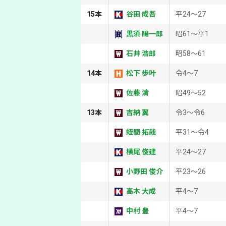
15本
谷田 成吾
平24～27
黒須 陽一郎
昭61～平1
石井 浩郎
昭58～61
14本
松下 歩叶
令4～7
佐藤 清
昭49～52
13本
吉納 翼
令3～令6
蛭間 拓哉
平31～令4
横尾 俊建
平24～27
小野田 俊介
平23～26
高木 大成
平4～7
中村 豊
平4～7