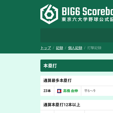
トップ
記録
個人記録
打撃記録
本塁打
通算最多本塁打
23本
高橋 由伸
平6～9
通算本塁打12本以上