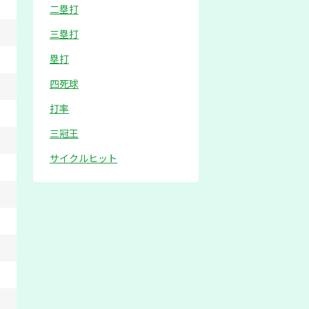
二塁打
三塁打
塁打
四死球
打率
三冠王
サイクルヒット