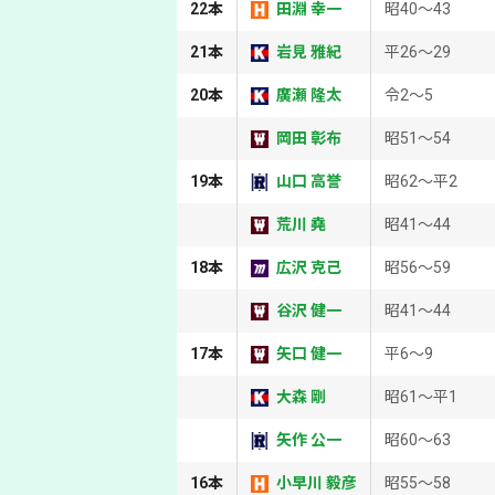
22本
田淵 幸一
昭40～43
21本
岩見 雅紀
平26～29
20本
廣瀬 隆太
令2～5
岡田 彰布
昭51～54
19本
山口 高誉
昭62～平2
荒川 堯
昭41～44
18本
広沢 克己
昭56～59
谷沢 健一
昭41～44
17本
矢口 健一
平6～9
大森 剛
昭61～平1
矢作 公一
昭60～63
16本
小早川 毅彦
昭55～58