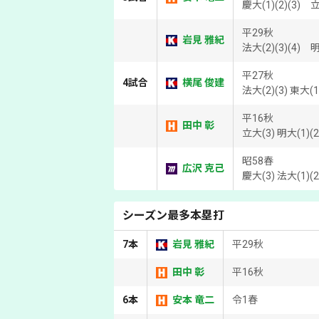
慶大(1)(2)(3) 立
平29秋
岩見 雅紀
法大(2)(3)(4) 明
平27秋
4試合
横尾 俊建
法大(2)(3) 東大(1)
平16秋
田中 彰
立大(3) 明大(1)(2
昭58春
広沢 克己
慶大(3) 法大(1)(2)
シーズン最多本塁打
7本
岩見 雅紀
平29秋
田中 彰
平16秋
6本
安本 竜二
令1春