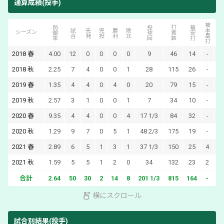
通算成績(投手)
被本塁打
防御率
投球回
打者数
被安打
奪三
試合
先発
完投
勝利
敗北
シーズン
2018
春
4.00
12
0
0
0
0
9
46
14
-
1
2018
秋
2.25
7
4
0
0
1
28
115
26
-
2
2019
春
1.35
4
4
0
4
0
20
79
15
-
1
2019
秋
2.57
3
1
0
0
1
7
34
10
-
2020
春
9.35
4
4
0
0
4
17 1/3
84
32
-
1
2020
秋
1.29
9
7
0
5
1
48 2/3
175
19
-
5
2021
春
2.89
6
5
1
3
1
37 1/3
150
25
4
1
2021
秋
1.59
5
5
1
2
0
34
132
23
2
3
合計
2.64
50
30
2
14
8
201 1/3
815
164
-
17
横にスクロール
試合別結果(投手)