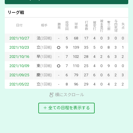
リーグ戦
被本塁打
与四死球
投球回
打者数
被安打
奪三振
自責点
勝敗
球数
失点
日付
相手
2021/10/27
法
-
5
68
17
4
0
3
0
0
0
(
2回戦
)
2021/10/23
立
9
139
35
5
0
8
3
1
1
(
1回戦
)
2021/10/16
早
-
7
102
28
4
2
6
3
2
2
(
1回戦
)
2021/10/09
東
7
110
25
4
0
9
0
0
0
(
1回戦
)
2021/09/25
慶
-
6
79
27
6
0
6
2
3
3
(
1回戦
)
2021/05/22
立
-
8
96
29
4
0
4
2
2
1
(
1回戦
)
横にスクロール
全ての日程を表示する