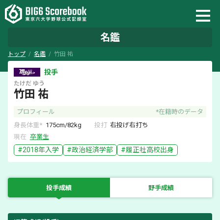
名鑑
トップ
名鑑
竹田 祐
投手
たけだ
ゆう
竹田 祐
プロフィール
*在籍時のデータ
身長体重*
175
cm/
82
kg
投打
右
投げ
右
打ち
現在
卒業生
#
2018
年入学
#
政治経済学部
#
履正社
高校出身
投手成績
野手成績