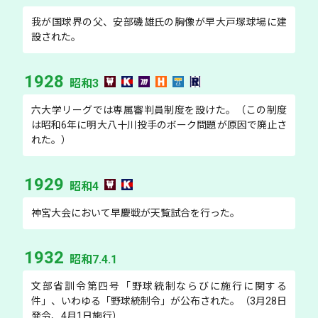
我が国球界の父、安部磯雄氏の胸像が早大戸塚球場に建
設された。
1928
昭和3
六大学リーグでは専属審判員制度を設けた。（この制度
は昭和6年に明大八十川投手のボーク問題が原因で廃止さ
れた。）
1929
昭和4
神宮大会において早慶戦が天覧試合を行った。
1932
昭和7.4.1
文部省訓令第四号「野球統制ならびに施行に関する
件」、いわゆる「野球統制令」が公布された。（3月28日
発令、4月1日施行）