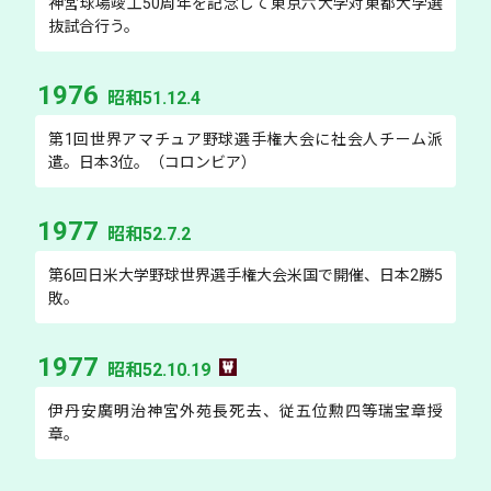
神宮球場竣工50周年を記念して東京六大学対東都大学選
抜試合行う。
1976
昭和51.12.4
第1回世界アマチュア野球選手権大会に社会人チーム派
遣。日本3位。（コロンビア）
1977
昭和52.7.2
第6回日米大学野球世界選手権大会米国で開催、日本2勝5
敗。
1977
昭和52.10.19
伊丹安廣明治神宮外苑長死去、従五位勲四等瑞宝章授
章。