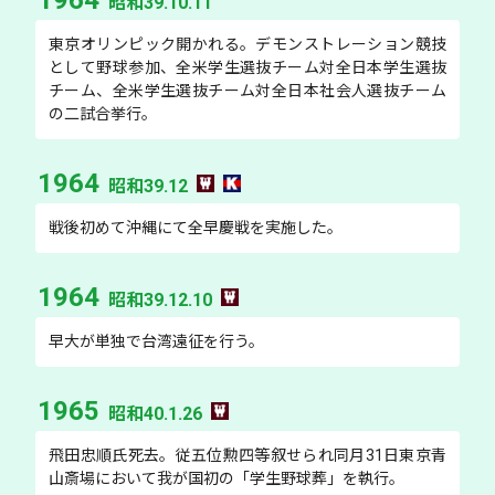
1964
昭和39.10.11
東京オリンピック開かれる。デモンストレーション競技
として野球参加、全米学生選抜チーム対全日本学生選抜
チーム、全米学生選抜チーム対全日本社会人選抜チーム
の二試合挙行。
1964
昭和39.12
戦後初めて沖縄にて全早慶戦を実施した。
1964
昭和39.12.10
早大が単独で台湾遠征を行う。
1965
昭和40.1.26
飛田忠順氏死去。従五位勲四等叙せられ同月31日東京青
山斎場において我が国初の「学生野球葬」を執行。