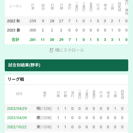
犠打・犠飛
二塁打
三塁打
本塁打
四死球
打率
試合
打席
打数
安打
打点
得点
三振
シーズン
2022
秋
.259
9
28
27
7
1
0
1
5
3
2
1
0
2023
春
.000
2
2
2
0
0
0
0
0
0
1
0
0
合計
.241
11
30
29
7
1
0
1
5
3
3
1
0
横にスクロール
試合別結果(野手)
リーグ戦
犠打・犠飛
二塁打
三塁打
本塁打
四死球
相手
打席
打数
安打
打点
得点
三振
日付
2023/04/29
明
1
1
0
0
0
0
0
0
1
0
0
(
1回戦
)
2023/04/09
慶
1
1
0
0
0
0
0
0
0
0
0
(
2回戦
)
2022/10/22
東
1
1
0
0
0
0
0
0
0
0
0
(
1回戦
)