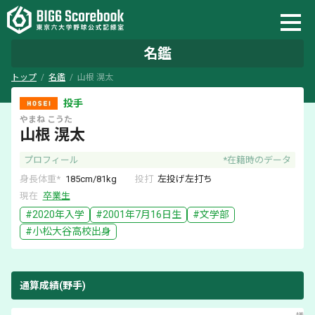
名鑑
トップ
名鑑
山根 滉太
投手
やまね
こうた
山根 滉太
プロフィール
*在籍時のデータ
身長体重*
185
cm/
81
kg
投打
左
投げ
左
打ち
現在
卒業生
#
2020
年入学
#
2001年7月16日
生
#
文学部
#
小松大谷
高校出身
通算成績(野手)