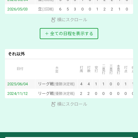
2026/05/03
立
6
5
3
0
0
1
2
2
1
0
1
(
2回戦
)
横にスクロール
全ての日程を表示する
それ以外
二塁打
三塁打
本塁打
大会
打席
打数
安打
打点
得点
日付
2025/06/04
リーグ戦
4
4
1
1
0
0
1
1
(優勝決定戦)
2024/11/12
リーグ戦
2
2
0
0
0
0
0
0
(優勝決定戦)
横にスクロール