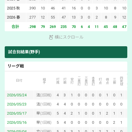
2025
秋
.390
10
46
41
16
0
0
3
10
8
10
2026
春
.277
12
55
47
13
3
0
2
8
9
12
合計
.298
79
269
235
70
6
4
11
45
48
47
横にスクロール
試合別結果(野手)
リーグ戦
犠打・犠飛
二塁打
三塁打
本塁打
四死球
相手
打席
打数
安打
打点
得点
三振
日付
2026/05/24
法
4
3
1
0
0
0
0
1
0
1
0
(
2回戦
)
2026/05/23
法
4
4
0
0
0
0
0
0
0
0
0
(
1回戦
)
2026/05/17
早
5
4
2
1
0
0
1
2
1
1
0
(
2回戦
)
2026/05/16
早
5
4
0
0
0
0
0
0
2
1
0
(
1回戦
)
2026/05/04
立
5
5
3
1
0
1
2
2
1
0
0
(
3回戦
)