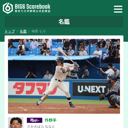
名鑑
トップ
名鑑
榊原 七斗
外野手
さかきばら
ななと