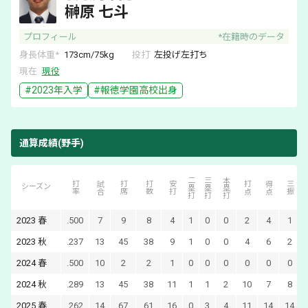
榊原 七斗
プロフィール
*在籍時のデータ
身長体重*
173
cm/
75
kg
投打
左
投げ
左
打ち
現在
現役
#
2023
年入学
#
報徳学園
高校出身
通算成績(野手)
二塁打
三塁打
本塁打
打率
試合
打席
打数
安打
打点
得点
三振
シーズン
2023
春
.500
7
9
8
4
1
0
0
2
4
1
2023
秋
.237
13
45
38
9
1
0
0
4
6
2
2024
春
.500
10
2
2
1
0
0
0
0
0
0
2024
秋
.289
13
45
38
11
1
1
2
10
7
8
2025
春
.262
14
67
61
16
0
3
4
11
14
14