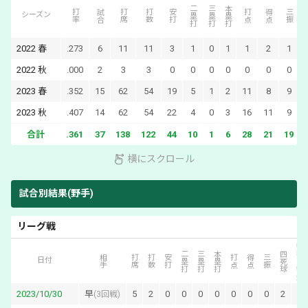
二塁打
三塁打
本塁打
打率
試合
打席
打数
安打
打点
得点
三振
シーズン
2022
春
.273
6
11
11
3
1
0
1
1
2
1
2022
秋
.000
2
3
3
0
0
0
0
0
0
0
2023
春
.352
15
62
54
19
5
1
2
11
8
9
2023
秋
.407
14
62
54
22
4
0
3
16
11
9
合計
.361
37
138
122
44
10
1
6
28
21
19
横にスクロール
試合別結果(野手)
リーグ戦
犠打・犠飛
二塁打
三塁打
本塁打
四死球
相手
打席
打数
安打
打点
得点
三振
日付
2023/10/30
早
5
2
0
0
0
0
0
0
0
2
1
(
3回戦
)