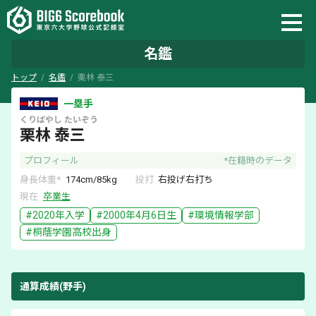
名鑑
トップ
名鑑
栗林 泰三
一塁手
くりばやし
たいぞう
栗林 泰三
プロフィール
*在籍時のデータ
身長体重*
174
cm/
85
kg
投打
右
投げ
右
打ち
現在
卒業生
#
2020
年入学
#
2000年4月6日
生
#
環境情報学部
#
桐蔭学園
高校出身
通算成績(野手)