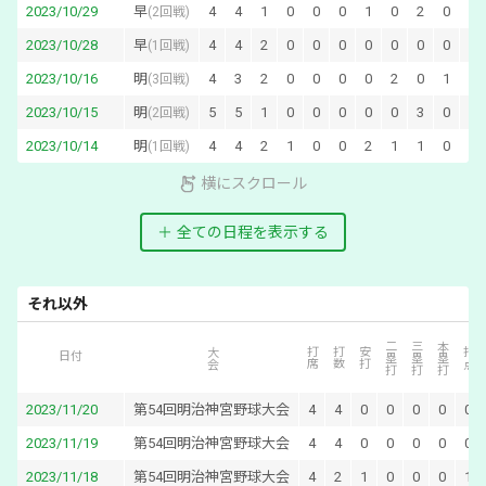
2023/10/29
早
4
4
1
0
0
0
1
0
2
0
0
(
2回戦
)
2023/10/28
早
4
4
2
0
0
0
0
0
0
0
0
(
1回戦
)
2023/10/16
明
4
3
2
0
0
0
0
2
0
1
0
(
3回戦
)
2023/10/15
明
5
5
1
0
0
0
0
0
3
0
0
(
2回戦
)
2023/10/14
明
4
4
2
1
0
0
2
1
1
0
0
(
1回戦
)
横にスクロール
全ての日程を表示する
それ以外
二塁打
三塁打
本塁打
大会
打席
打数
安打
打点
日付
2023/11/20
第54回明治神宮野球大会
4
4
0
0
0
0
0
2023/11/19
第54回明治神宮野球大会
4
4
0
0
0
0
0
2023/11/18
第54回明治神宮野球大会
4
2
1
0
0
0
1