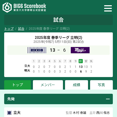
試合
トップ
試合
2025年度 春季リーグ 立明(2)
2025年度 春季リーグ 立明(2)
2025年(令和7) 5月11日(日)
第2試合
13
−
6
1
2
3
4
5
6
7
8
9
計
安
失
立大
0
2
0
7
0
0
2
1
1
13
13
1
明大
0
1
0
0
0
3
2
0
0
6
9
2
トップ
メンバー
成績
写真
先発
立大
監督
木村 泰雄
主将
西川 侑志