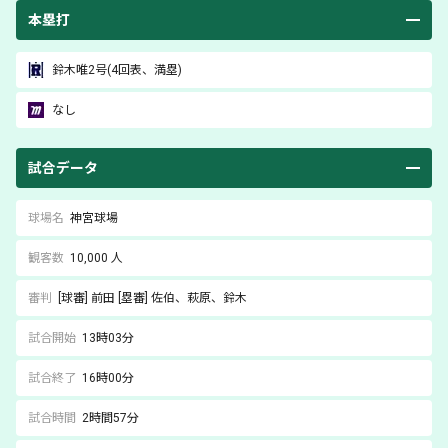
本塁打
鈴木唯
2号(4回表、満塁)
なし
試合データ
球場名
神宮球場
観客数
10,000 人
審判
[球審]
前田
[塁審]
佐伯
、萩原
、鈴木
試合開始
13時03分
試合終了
16時00分
試合時間
2時間57分