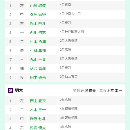
4
年
興南
1
左
山形 球道
4
年
中京大中京
2
中
桑垣 秀野
4
年
東邦
3
右
鈴木 唯斗
4
年
神戸国際大附
4
一
西川 侑志
2
年
大阪桐蔭
5
二
村本 勇海
2
年
広陵
6
遊
小林 隼翔
3
年
大阪桐蔭
7
三
丸山 一喜
3
年
東邦
8
捕
落合 智哉
2
年
仙台育英
9
投
田中 優飛
明大
監督
戸塚 俊美
主将
木本 圭一
2
年
広陵
1
左
田上 夏衣
4
年
桐蔭学園
2
二
木本 圭一
3
年
報徳学園
3
中
榊原 七斗
3
年
広陵
4
右
内海 優太