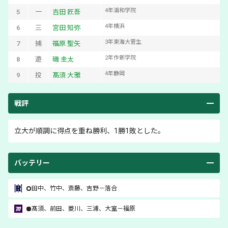
4
年
浦和学院
5
一
吉田 匠吾
4
年
横浜
6
三
宮田 知弥
3
年
東海大菅生
7
捕
福原 聖矢
2
年
作新学院
8
遊
磯 圭太
4
年
静岡
9
投
髙須 大雅
戦評
立大が順調に得点を重ね勝利、1勝1敗とした。
バッテリー
田中
、
竹中
、
斎藤
、
吉野
－
落合
髙須
、
前田
、
菱川
、
三浦
、
大室
－
福原