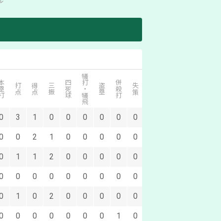
ル
犠打・犠飛
塁打
四死球
併殺打
打点
得点
三振
盗塁
失策
0
3
1
0
0
0
0
0
0
0
0
2
1
0
0
0
0
0
0
1
1
2
0
0
0
0
0
0
0
0
0
0
0
0
0
0
0
1
0
2
0
0
0
0
0
0
0
0
0
0
0
0
1
0