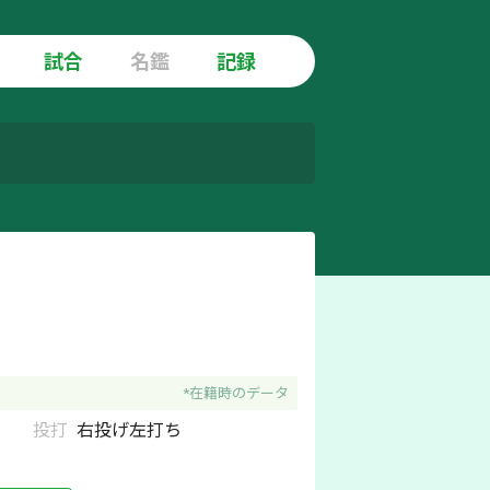
試合
名鑑
記録
*在籍時のデータ
投打
右
投げ
左
打ち