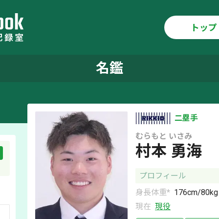
トップ
名鑑
二塁手
むらもと
いさみ
村本 勇海
プロフィール
身長体重*
176
cm/
80
kg
現在
現役