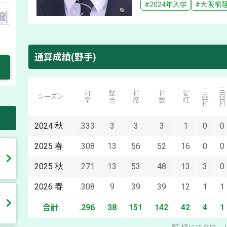
#
2024
年入学
#
大阪桐
通算成績(野手)
二塁打
三塁打
打率
試合
打席
打数
安打
シーズン
2024
秋
.333
3
3
3
1
0
0
2025
春
.308
13
56
52
16
0
0
2025
秋
.271
13
53
48
13
3
0
2026
春
.308
9
39
39
12
1
1
合計
.296
38
151
142
42
4
1