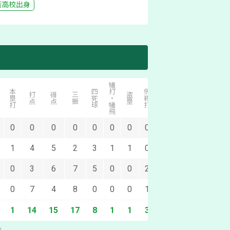
蔭
高校出身
犠打・犠飛
本塁打
四死球
併殺打
打点
得点
三振
盗塁
失策
0
0
0
0
0
0
0
0
0
1
4
5
2
3
1
1
0
0
0
3
6
7
5
0
0
2
0
0
7
4
8
0
0
0
1
0
1
14
15
17
8
1
1
3
0