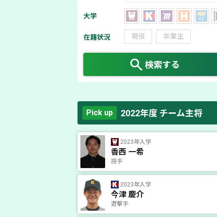
大学
現役
卒業生
在籍状況
検索する
2022年度 チーム主将
Pick up
2023年入学
香西 一希
投手
2023年入学
今津 慶介
遊撃手