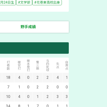
7月24日
生
#
文学部
#
花巻東
高校出身
野手成績
被本塁打
与四死球
打者数
被安打
奪三振
自責点
無点勝
無四球
失点
当初
完了
18
4
0
2
2
4
1
0
1
0
0
7
1
0
2
2
0
0
0
0
0
0
10
4
0
1
2
3
3
0
1
0
0
34
8
1
7
0
1
1
0
2
0
0