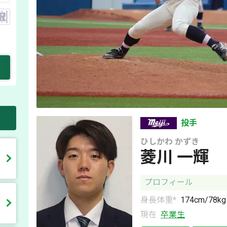
投手
ひしかわ
かずき
菱川 一輝
プロフィール
身長体重*
174
cm/
78
kg
現在
卒業生