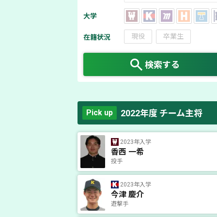
大学
現役
卒業生
在籍状況
検索する
2022年度 チーム主将
Pick up
2023年入学
香西 一希
投手
2023年入学
今津 慶介
遊撃手