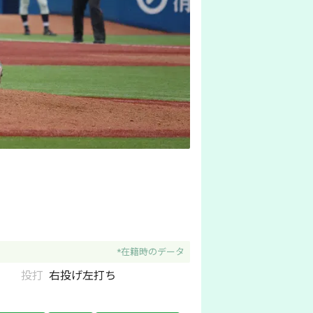
*在籍時のデータ
投打
右
投げ
左
打ち