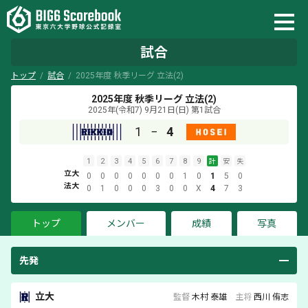
試合
トップ
試合
2025年度 秋季リーグ 立法(2)
2025年度 秋季リーグ 立法(2)
2025年(令和7) 9月21日(日)
第1試合
1
−
4
1
2
3
4
5
6
7
8
9
計
安
失
立大
0
0
0
0
0
0
0
1
0
1
5
0
法大
0
1
0
0
0
3
0
0
X
4
7
3
トップ
メンバー
成績
写真
先発
立大
監督
木村 泰雄
主将
西川 侑志