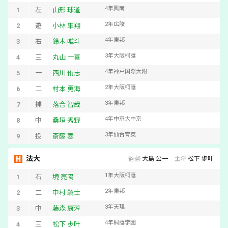
4
年
興南
1
左
山形 球道
2
年
広陵
2
遊
小林 隼翔
4
年
東邦
3
右
鈴木 唯斗
3
年
大阪桐蔭
4
三
丸山 一喜
4
年
神戸国際大附
5
一
西川 侑志
2
年
大阪桐蔭
6
二
村本 勇海
3
年
東邦
7
捕
落合 智哉
4
年
中京大中京
8
中
桑垣 秀野
3
年
仙台育英
9
投
斎藤 蓉
法大
監督
大島 公一
主将
松下 歩叶
1
年
大阪桐蔭
1
右
境 亮陽
2
年
東邦
2
二
中村 騎士
3
年
天理
3
中
藤森 康淳
4
年
桐蔭学園
4
三
松下 歩叶