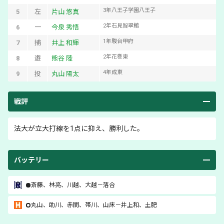
3
年
八王子学園八王子
5
左
片山 悠真
2
年
石見智翠館
6
一
今泉 秀悟
1
年
駿台甲府
7
捕
井上 和輝
2
年
花巻東
8
遊
熊谷 陸
4
年
成東
9
投
丸山 陽太
戦評
法大が立大打線を1点に抑え、勝利した。
バッテリー
斎藤
、
林亮
、
川越
、
大越
－
落合
丸山
、
助川
、
赤間
、
帯川
、
山床
－
井上和
、
土肥