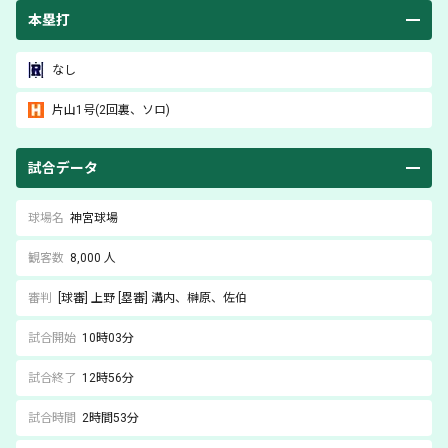
本塁打
なし
片山
1号(2回裏、ソロ)
試合データ
球場名
神宮球場
観客数
8,000 人
審判
[球審]
上野
[塁審]
溝内
、榊原
、佐伯
試合開始
10時03分
試合終了
12時56分
試合時間
2時間53分