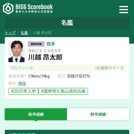
名鑑
トップ
名鑑
川越 昂太郎
投手
かわごえ
こうたろう
川越 昂太郎
プロフィール
*在籍時のデータ
身長体重*
178
cm/
79
kg
投打
右
投げ
右
打ち
現在
現役
#
2025
年入学
#
國學院久我山
高校出身
投手成績
野手成績