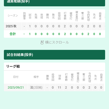
通算成績(投手)
被本塁打
与四死球
防御率
投球回
打者数
被安打
奪三振
自責点
試合
先発
完投
勝利
敗北
失点
当初
シーズン
2025
秋
-
1
0
0
0
0
0
2
0
0
0
2
0
0
0
合計
-
1
0
0
0
0
0
2
0
0
0
2
0
0
0
横にスクロール
試合別結果(投手)
リーグ戦
被本塁打
与四死球
投球回
打者数
被安打
奪三振
自責点
勝敗
球数
失点
日付
相手
2025/09/21
法
-
0
11
2
0
0
0
2
0
0
(
2回戦
)