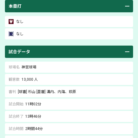
本塁打
なし
なし
試合データ
球場名
神宮球場
観客数
13,000 人
審判
[球審]
杉山
[塁審]
溝内
、内海
、萩原
試合開始
11時02分
試合終了
13時46分
試合時間
2時間44分