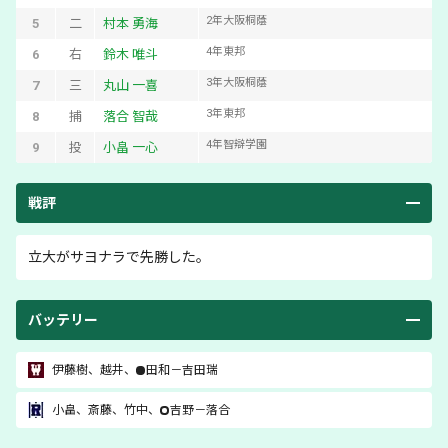
2
年
大阪桐蔭
5
二
村本 勇海
4
年
東邦
6
右
鈴木 唯斗
3
年
大阪桐蔭
7
三
丸山 一喜
3
年
東邦
8
捕
落合 智哉
4
年
智辯学園
9
投
小畠 一心
戦評
立大がサヨナラで先勝した。
バッテリー
伊藤樹
、
越井
、
田和
－
吉田瑞
小畠
、
斎藤
、
竹中
、
吉野
－
落合