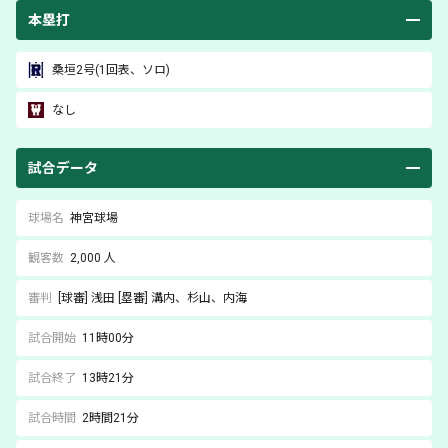
本塁打
桑垣
2号(1回表、ソロ)
なし
試合データ
球場名
神宮球場
観客数
2,000 人
審判
[球審]
浅田
[塁審]
溝内
、杉山
、内海
試合開始
11時00分
試合終了
13時21分
試合時間
2時間21分