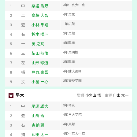
3
年
中京大中京
1
中
桑垣 秀野
4
年
東北
2
二
齋藤 大智
1
年
広陵
3
遊
小林 隼翔
3
年
東邦
4
右
鈴木 唯斗
4
年
興南
5
一
黄 之芃
4
年
東明館
6
三
柴田 恭佑
3
年
興南
7
左
山形 球道
4
年
健大高崎
8
捕
戸丸 秦吾
3
年
智辯学園
9
投
小畠 一心
早大
監督
小宮山 悟
主将
印出 太一
3
年
帝京
1
中
尾瀬 雄大
4
年
早大学院
2
遊
山縣 秀
4
年
東邦
3
右
吉納 翼
4
年
中京大中京
4
捕
印出 太一