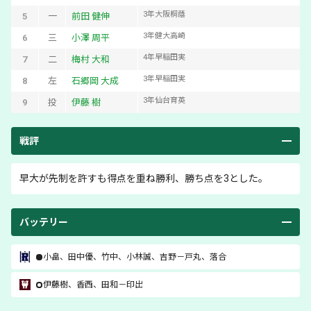
3
年
大阪桐蔭
5
一
前田 健伸
3
年
健大高崎
6
三
小澤 周平
4
年
早稲田実
7
二
梅村 大和
3
年
早稲田実
8
左
石郷岡 大成
3
年
仙台育英
9
投
伊藤 樹
戦評
早大が先制を許すも得点を重ね勝利、勝ち点を3とした。
バッテリー
小畠
、
田中優
、
竹中
、
小林誠
、
吉野
－
戸丸
、
落合
伊藤樹
、
香西
、
田和
－
印出