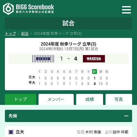
試合
トップ
試合
2024年度 秋季リーグ 立早(3)
2024年度 秋季リーグ 立早(3)
2024年(令和6) 10月7日(月)
第1試合
1
−
4
1
2
3
4
5
6
7
8
9
計
安
失
立大
1
0
0
0
0
0
0
0
0
1
3
0
早大
1
0
0
1
0
1
1
0
X
4
10
0
トップ
メンバー
成績
写真
先発
立大
監督
木村 泰雄
主将
田中 祥都