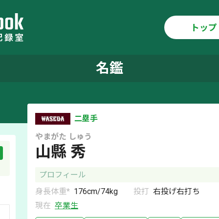
トップ
名鑑
二塁手
やまがた
しゅう
山縣 秀
プロフィール
身長体重*
176
cm/
74
kg
投打
右
投げ
右
打ち
現在
卒業生