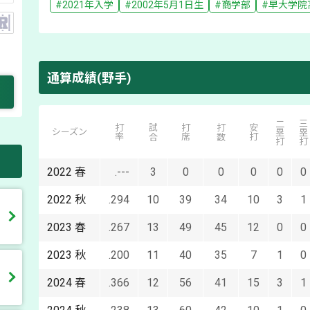
#
2021
年入学
#
2002年5月1日
生
#
商学部
#
早大学院
通算成績(野手)
二塁打
三塁打
打率
試合
打席
打数
安打
シーズン
2022
春
.---
3
0
0
0
0
0
2022
秋
.294
10
39
34
10
3
1
2023
春
.267
13
49
45
12
0
0
2023
秋
.200
11
40
35
7
1
0
2024
春
.366
12
56
41
15
3
1