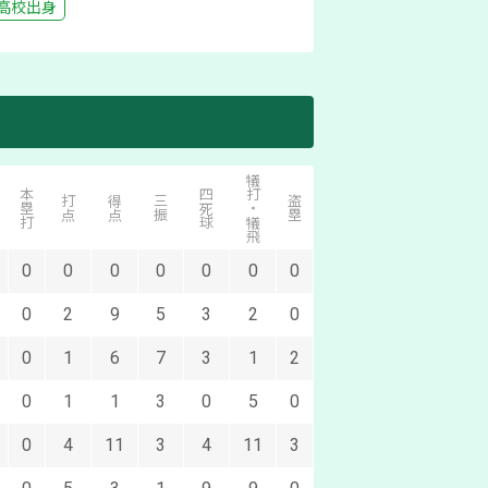
高校出身
犠打・犠飛
本塁打
四死球
併殺打
打点
得点
三振
盗塁
失策
0
0
0
0
0
0
0
0
0
0
2
9
5
3
2
0
2
1
0
1
6
7
3
1
2
0
1
0
1
1
3
0
5
0
0
1
0
4
11
3
4
11
3
0
1