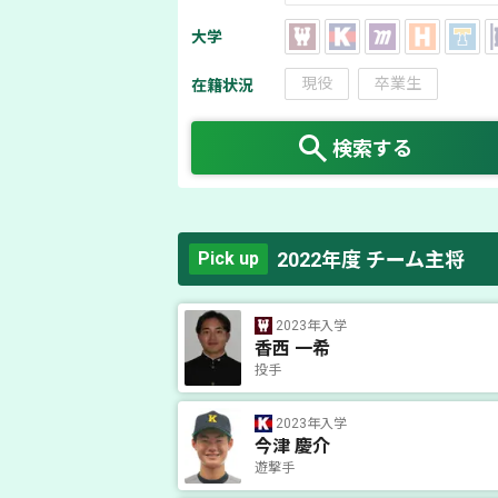
大学
現役
卒業生
在籍状況
検索する
2022年度 チーム主将
Pick up
2023年入学
香西 一希
投手
2023年入学
今津 慶介
遊撃手