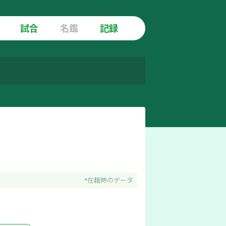
試合
名鑑
記録
*在籍時のデータ