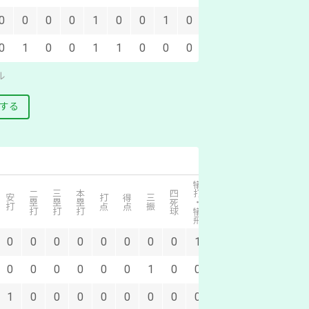
0
0
0
0
1
0
0
1
0
0
1
0
0
1
1
0
0
0
ル
する
犠打・犠飛
二塁打
三塁打
本塁打
四死球
併殺打
安打
打点
得点
三振
盗塁
失策
0
0
0
0
0
0
0
0
1
0
0
0
0
0
0
0
0
0
1
0
0
0
0
0
1
0
0
0
0
0
0
0
0
0
0
0