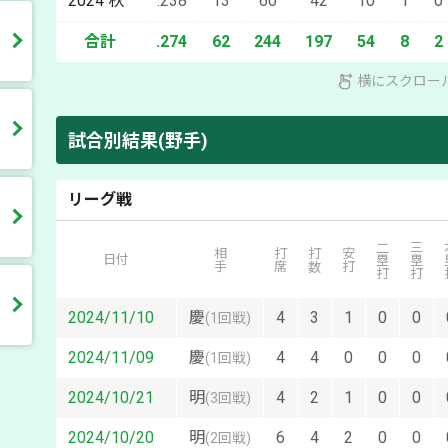
2024
秋
.238
13
60
42
10
1
0
合計
.274
62
244
197
54
8
2
横にスクロー
試合別結果(野手)
リーグ戦
二塁打
三塁打
本
相手
打席
打数
安打
日付
2024/11/10
慶
4
3
1
0
0
(
1回戦
)
2024/11/09
慶
4
4
0
0
0
(
1回戦
)
2024/10/21
明
4
2
1
0
0
(
3回戦
)
2024/10/20
明
6
4
2
0
0
(
2回戦
)