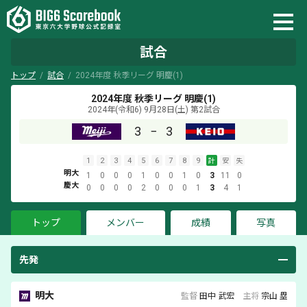
試合
トップ
試合
2024年度 秋季リーグ 明慶(1)
2024年度 秋季リーグ 明慶(1)
2024年(令和6) 9月28日(土)
第2試合
3
−
3
1
2
3
4
5
6
7
8
9
計
安
失
明大
1
0
0
0
1
0
0
1
0
3
11
0
慶大
0
0
0
0
2
0
0
0
1
3
4
1
トップ
メンバー
成績
写真
先発
明大
監督
田中 武宏
主将
宗山 塁