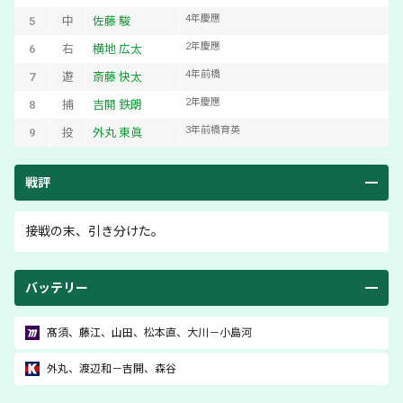
4
年
慶應
5
中
佐藤 駿
2
年
慶應
6
右
横地 広太
4
年
前橋
7
遊
斎藤 快太
2
年
慶應
8
捕
吉開 鉄朗
3
年
前橋育英
9
投
外丸 東眞
戦評
接戦の末、引き分けた。
バッテリー
髙須
、
藤江
、
山田
、
松本直
、
大川
－
小島河
外丸
、
渡辺和
－
吉開
、
森谷