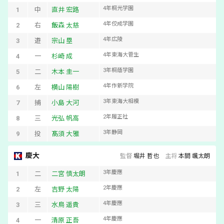
4
年
桐光学園
1
中
直井 宏路
4
年
佼成学園
2
右
飯森 太慈
4
年
広陵
3
遊
宗山 塁
4
年
東海大菅生
4
一
杉崎 成
3
年
桐蔭学園
5
二
木本 圭一
4
年
作新学院
6
左
横山 陽樹
3
年
東海大相模
7
捕
小島 大河
2
年
履正社
8
三
光弘 帆高
3
年
静岡
9
投
髙須 大雅
慶大
監督
堀井 哲也
主将
本間 颯太朗
3
年
慶應
1
二
二宮 慎太朗
2
年
慶應
2
左
吉野 太陽
4
年
慶應
3
三
水鳥 遥貴
4
年
慶應
4
一
清原 正吾