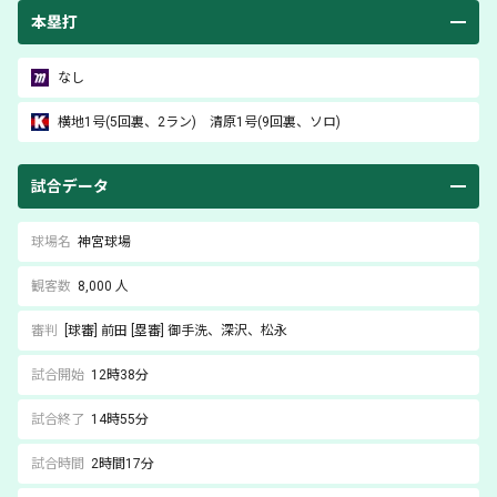
本塁打
なし
横地
1号(5回裏、2ラン)
清原
1号(9回裏、ソロ)
試合データ
球場名
神宮球場
観客数
8,000 人
審判
[球審]
前田
[塁審]
御手洗
、深沢
、松永
試合開始
12時38分
試合終了
14時55分
試合時間
2時間17分