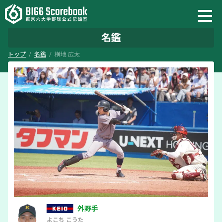
名鑑
トップ
名鑑
横地 広太
外野手
よこち
こうた