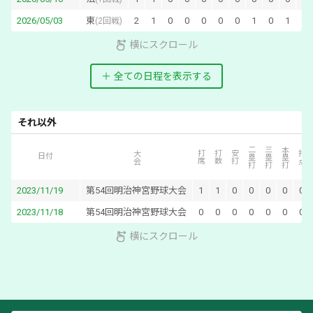
2026/05/03
東
2
1
0
0
0
0
0
1
0
1
0
(
2回戦
)
横にスクロール
全ての日程を表示する
それ以外
二塁打
三塁打
本塁打
大会
打席
打数
安打
打点
日付
2023/11/19
第54回明治神宮野球大会
1
1
0
0
0
0
0
2023/11/18
第54回明治神宮野球大会
0
0
0
0
0
0
0
横にスクロール