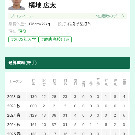
横地 広太
プロフィール
*在籍時のデータ
身長体重*
176
cm/
72
kg
投打
右
投げ
左
打ち
現在
現役
#
2023
年入学
#
慶應
高校出身
通算成績(野手)
二塁打
三塁打
本塁打
四死球
打率
試合
打席
打数
安打
打点
得点
三振
シーズン
2023
春
.130
12
28
23
3
0
0
0
1
5
4
5
2023
秋
.000
2
2
2
0
0
0
0
0
0
1
0
2024
春
.129
13
38
31
4
0
0
0
3
2
6
7
2024
秋
.161
10
37
31
5
0
1
1
5
2
3
4
2025
春
.133
10
17
15
2
0
0
0
1
1
3
1