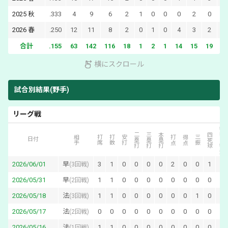
2025
秋
.333
4
9
6
2
1
0
0
0
2
0
3
2026
春
.250
12
11
8
2
0
1
0
4
3
2
2
合計
.155
63
142
116
18
1
2
1
14
15
19
22
横にスクロール
試合別結果(野手)
リーグ戦
犠打・犠飛
二塁打
三塁打
本塁打
四死球
相手
打席
打数
安打
打点
得点
三振
日付
2026/06/01
早
3
1
0
0
0
0
2
0
0
1
1
(
3回戦
)
2026/05/31
早
1
1
0
0
0
0
0
0
0
0
0
(
2回戦
)
2026/05/18
法
1
1
0
0
0
0
0
0
1
0
0
(
3回戦
)
2026/05/17
法
0
0
0
0
0
0
0
0
0
0
0
(
2回戦
)
2026/05/16
法
1
1
0
0
0
0
0
0
0
0
0
(
1回戦
)