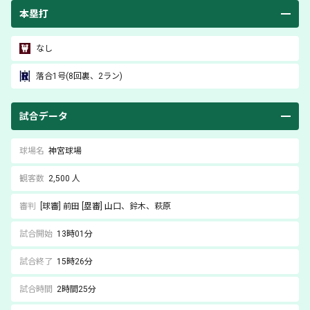
本塁打
なし
落合
1号(8回裏、2ラン)
試合データ
球場名
神宮球場
観客数
2,500 人
審判
[球審]
前田
[塁審]
山口
、鈴木
、萩原
試合開始
13時01分
試合終了
15時26分
試合時間
2時間25分