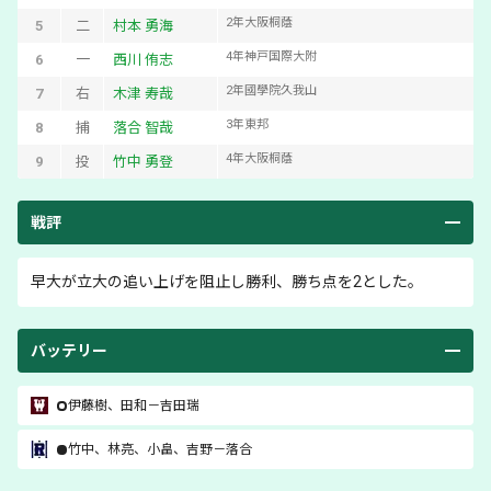
2
年
大阪桐蔭
5
二
村本 勇海
4
年
神戸国際大附
6
一
西川 侑志
2
年
國學院久我山
7
右
木津 寿哉
3
年
東邦
8
捕
落合 智哉
4
年
大阪桐蔭
9
投
竹中 勇登
戦評
早大が立大の追い上げを阻止し勝利、勝ち点を2とした。
バッテリー
伊藤樹
、
田和
－
吉田瑞
竹中
、
林亮
、
小畠
、
吉野
－
落合