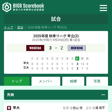
試合
トップ
試合
2025年度 秋季リーグ 早立(3)
2025年度 秋季リーグ 早立(3)
2025年(令和7) 9月29日(月)
第1試合
3
−
2
1
2
3
4
5
6
7
8
9
計
安
失
早大
0
0
0
1
0
0
1
1
0
3
14
0
立大
0
0
0
0
0
0
0
2
0
2
7
0
トップ
メンバー
成績
写真
先発
早大
監督
小宮山 悟
主将
小澤 周平