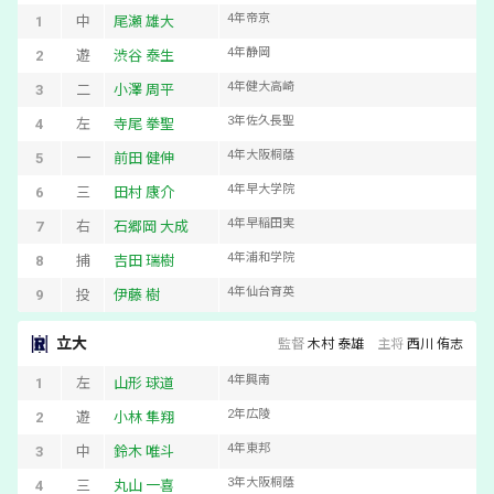
4
年
帝京
1
中
尾瀬 雄大
4
年
静岡
2
遊
渋谷 泰生
4
年
健大高崎
3
二
小澤 周平
3
年
佐久長聖
4
左
寺尾 拳聖
4
年
大阪桐蔭
5
一
前田 健伸
4
年
早大学院
6
三
田村 康介
4
年
早稲田実
7
右
石郷岡 大成
4
年
浦和学院
8
捕
吉田 瑞樹
4
年
仙台育英
9
投
伊藤 樹
立大
監督
木村 泰雄
主将
西川 侑志
4
年
興南
1
左
山形 球道
2
年
広陵
2
遊
小林 隼翔
4
年
東邦
3
中
鈴木 唯斗
3
年
大阪桐蔭
4
三
丸山 一喜