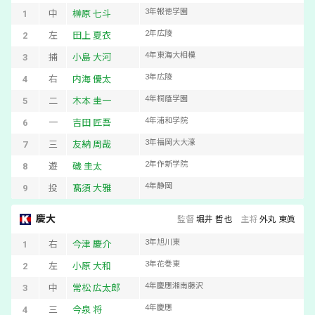
3
年
報徳学園
1
中
榊原 七斗
2
年
広陵
2
左
田上 夏衣
4
年
東海大相模
3
捕
小島 大河
3
年
広陵
4
右
内海 優太
4
年
桐蔭学園
5
二
木本 圭一
4
年
浦和学院
6
一
吉田 匠吾
3
年
福岡大大濠
7
三
友納 周哉
2
年
作新学院
8
遊
磯 圭太
4
年
静岡
9
投
髙須 大雅
慶大
監督
堀井 哲也
主将
外丸 東眞
3
年
旭川東
1
右
今津 慶介
3
年
花巻東
2
左
小原 大和
4
年
慶應湘南藤沢
3
中
常松 広太郎
4
年
慶應
4
三
今泉 将