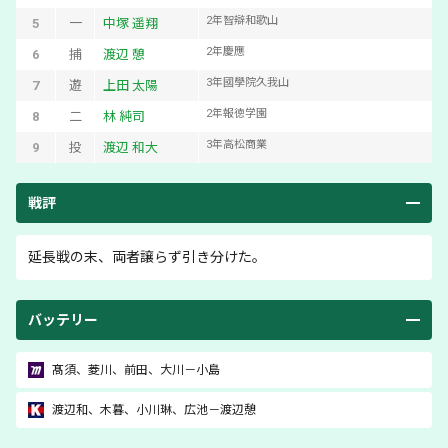
2
年
智辯和歌山
5
一
中塚 遥翔
2
年
慶應
6
捕
渡辺 憩
3
年
國學院久我山
7
遊
上田 太陽
2
年
報徳学園
8
二
林 純司
3
年
高松商業
9
投
渡辺 和大
戦評
延長戦の末、両者譲らず引き分けた。
バッテリー
髙須
、
菱川
、
前田
、
大川
－
小島
渡辺和
、
木暮
、
小川琳
、
広池
－
渡辺憩