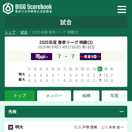
試合
トップ
試合
2025年度 春季リーグ 明慶(2)
2025年度 春季リーグ 明慶(2)
2025年(令和7) 4月27日(日)
第1試合
7
−
7
1
2
3
4
5
6
7
8
9
10
11
12
計
安
失
明大
0
0
0
0
0
1
1
3
0
0
0
2
7
13
2
慶大
0
3
0
0
1
1
0
0
0
0
0
2
7
10
3
トップ
メンバー
成績
写真
先発
明大
監督
戸塚 俊美
主将
木本 圭一