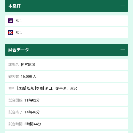
本塁打
なし
なし
試合データ
球場名
神宮球場
観客数
16,000 人
審判
[球審]
松永
[塁審]
瀧口
、御手洗
、深沢
試合開始
11時02分
試合終了
14時46分
試合時間
3時間44分