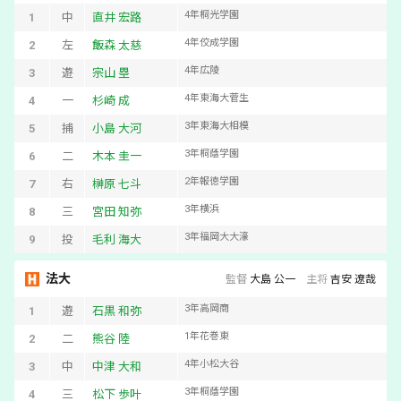
4
年
桐光学園
1
中
直井 宏路
4
年
佼成学園
2
左
飯森 太慈
4
年
広陵
3
遊
宗山 塁
4
年
東海大菅生
4
一
杉崎 成
3
年
東海大相模
5
捕
小島 大河
3
年
桐蔭学園
6
二
木本 圭一
2
年
報徳学園
7
右
榊原 七斗
3
年
横浜
8
三
宮田 知弥
3
年
福岡大大濠
9
投
毛利 海大
法大
監督
大島 公一
主将
吉安 遼哉
3
年
高岡商
1
遊
石黒 和弥
1
年
花巻東
2
二
熊谷 陸
4
年
小松大谷
3
中
中津 大和
3
年
桐蔭学園
4
三
松下 歩叶