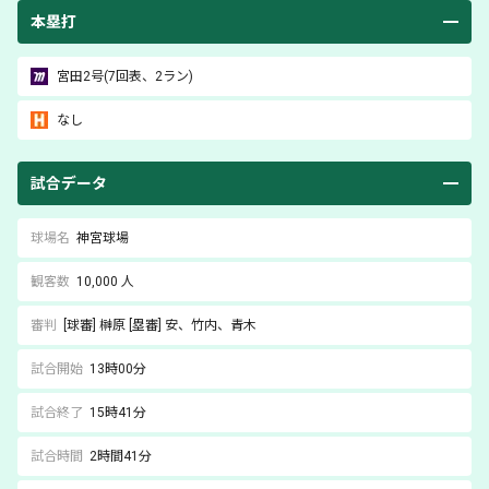
本塁打
宮田
2号(7回表、2ラン)
なし
試合データ
球場名
神宮球場
観客数
10,000 人
審判
[球審]
榊原
[塁審]
安
、竹内
、青木
試合開始
13時00分
試合終了
15時41分
試合時間
2時間41分