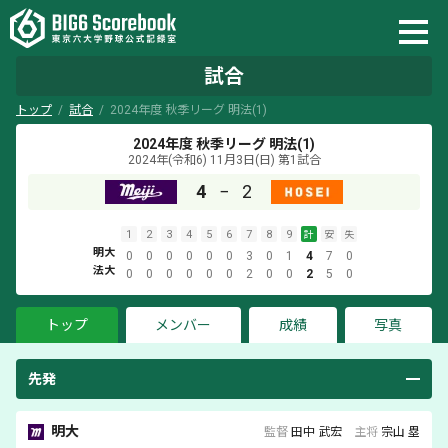
試合
トップ
試合
2024年度 秋季リーグ 明法(1)
2024年度 秋季リーグ 明法(1)
2024年(令和6) 11月3日(日)
第1試合
4
−
2
1
2
3
4
5
6
7
8
9
計
安
失
明大
0
0
0
0
0
0
3
0
1
4
7
0
法大
0
0
0
0
0
0
2
0
0
2
5
0
トップ
メンバー
成績
写真
先発
明大
監督
田中 武宏
主将
宗山 塁