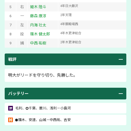
4
年
日大藤沢
5
右
姫木 陸斗
2
年
天理
6
一
藤森 康淳
4
年
御殿場西
7
左
内海 壮太
4
年
木更津総合
8
投
篠木 健太郎
2
年
木更津総合
9
捕
中西 祐樹
戦評
明大がリードを守り切り、先勝した。
バッテリー
毛利
、
千葉
、
菱川
、
浅利
－
小島河
篠木
、
安達
、
山城
－
中西祐
、
吉安