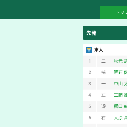
トッ
先発
東大
1
二
秋元 
2
捕
明石 
3
一
中山 
4
左
工藤 
5
遊
樋口 
6
右
大原 