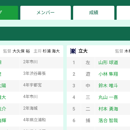
プ
メンバー
成績
立大
監督
大久保 裕
主将
杉浦 海大
監督
木
2
年
市川
諒
1
左
山形 球道
3
年
渋谷幕張
健
2
遊
小林 隼翔
4
年
宇都宮
太陽
3
中
鈴木 唯斗
4
年
市川
雄大
4
三
丸山 一喜
2
年
海城
航介
5
二
村本 勇海
4
年
県立浦和
海輝
6
捕
落合 智哉