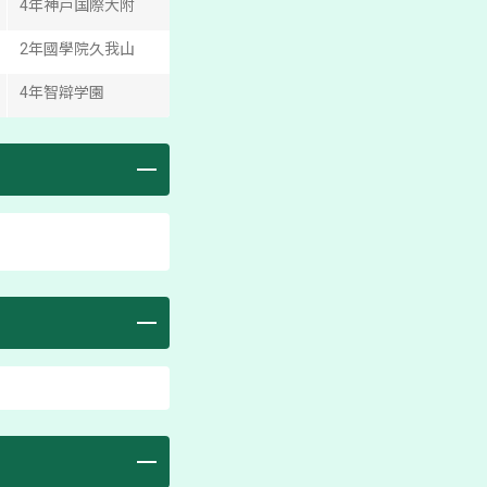
4
年
神戸国際大附
2
年
國學院久我山
4
年
智辯学園