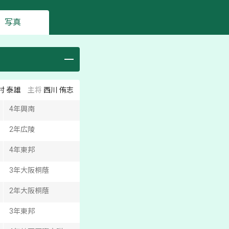
写真
村 泰雄
主将
西川 侑志
4
年
興南
2
年
広陵
4
年
東邦
3
年
大阪桐蔭
2
年
大阪桐蔭
3
年
東邦