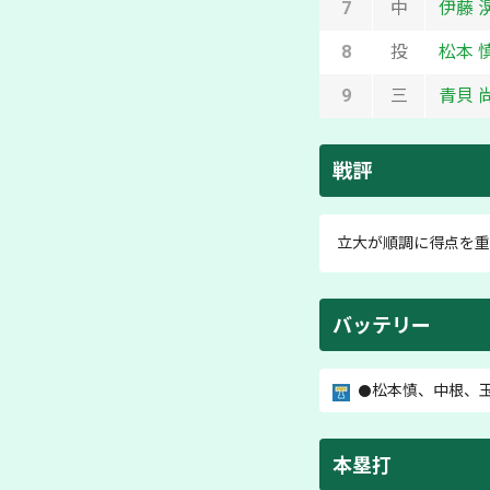
7
中
伊藤 
8
投
松本 
9
三
青貝 
戦評
立大が順調に得点を重
バッテリー
松本慎
、
中根
、
本塁打