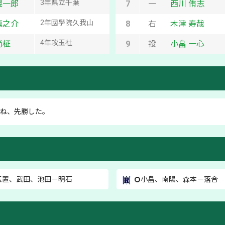
3
年
県立千葉
滉一郎
7
一
西川 侑志
2
年
國學院久我山
慎之介
8
右
木津 寿哉
4
年
攻玉社
尚柾
9
投
小畠 一心
ね、先勝した。
玉置
、
武田
、
池田
－
明石
小畠
、
南陽
、
森本
－
落合