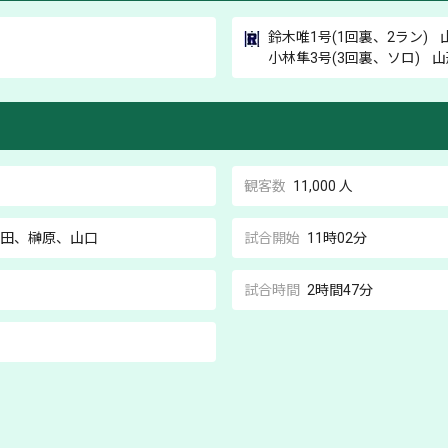
鈴木唯
1号(1回裏、2ラン)
小林隼
3号(3回裏、ソロ)
山
観客数
11,000 人
田
、榊原
、山口
試合開始
11時02分
試合時間
2時間47分