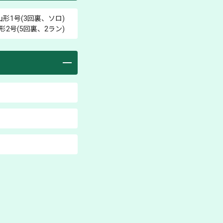
山形
1号(3回裏、ソロ)
形
2号(5回裏、2ラン)