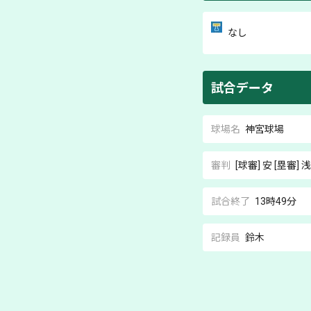
なし
試合データ
球場名
神宮球場
審判
[球審]
安
[塁審]
浅
試合終了
13時49分
記録員
鈴木