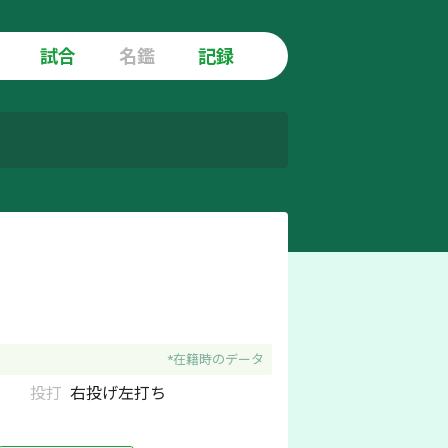
試合
名鑑
記録
*在籍時のデータ
投打
右
投げ
左
打ち