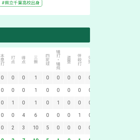
#
県立千葉
高校出身
犠打・犠飛
本塁打
四死球
併殺打
打点
得点
三振
盗塁
失策
0
0
0
1
0
0
0
0
0
0
0
0
1
0
0
0
0
0
0
1
0
1
0
1
0
0
0
0
0
4
6
0
0
0
1
0
0
2
3
10
5
0
0
0
0