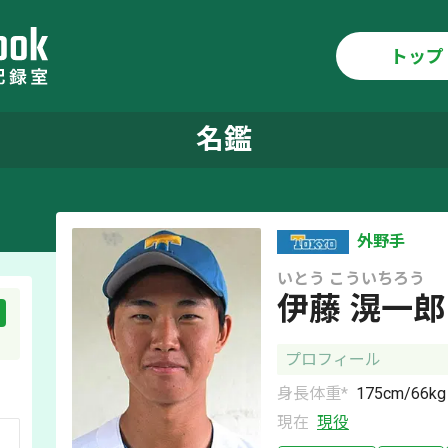
トップ
名鑑
外野手
いとう
こういちろう
伊藤 滉一郎
プロフィール
身長体重*
175
cm/
66
kg
現在
現役