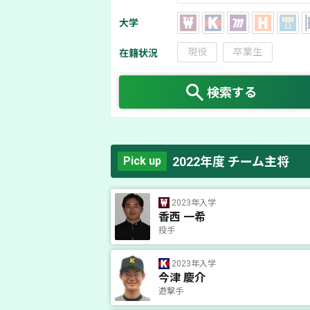
大学
現役
卒業生
在籍状況
検索する
2022年度 チーム主将
Pick up
2023年入学
香西 一希
投手
2023年入学
今津 慶介
遊撃手