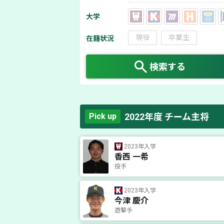
大学
現役
卒業生
在籍状況
検索する
2022年度 チーム主将
Pick up
2023年入学
香西 一希
投手
2023年入学
今津 慶介
遊撃手