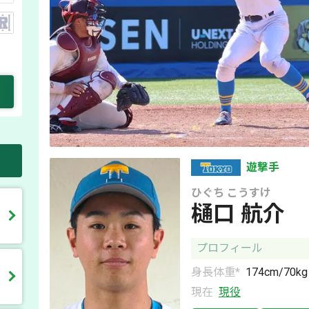
遊撃手
ひぐち
こうすけ
樋口 航介
プロフィール
身長体重*
174
cm/
70
kg
現在
現役