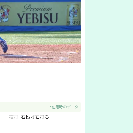
*在籍時のデータ
投打
右
投げ
右
打ち