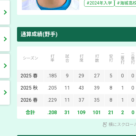
#
2024
年入学
#
海城
高
通算成績(野手)
二塁打
三塁打
打率
試合
打席
打数
安打
シーズン
2025
春
.185
9
29
27
5
0
0
2025
秋
.205
11
43
39
8
1
0
2026
春
.229
11
37
35
8
1
0
合計
.208
31
109
101
21
2
0
横にスクロー