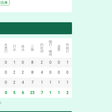
校出身
犠打・犠飛
本塁打
四死球
併殺打
打点
得点
三振
盗塁
失策
0
1
0
8
2
0
0
1
3
0
2
2
8
4
0
0
0
4
0
2
4
7
1
1
1
1
1
0
5
6
23
7
1
1
2
8
ル