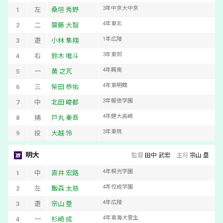
3
年
中京大中京
1
左
桑垣 秀野
4
年
東北
2
二
齋藤 大智
1
年
広陵
3
遊
小林 隼翔
3
年
東邦
4
右
鈴木 唯斗
4
年
興南
5
一
黄 之芃
4
年
東明館
6
三
柴田 恭佑
3
年
報徳学園
7
中
北田 峻都
4
年
健大高崎
8
捕
戸丸 秦吾
3
年
東筑
9
投
大越 怜
明大
監督
田中 武宏
主将
宗山 塁
4
年
桐光学園
1
中
直井 宏路
4
年
佼成学園
2
左
飯森 太慈
4
年
広陵
3
遊
宗山 塁
4
年
東海大菅生
4
一
杉崎 成