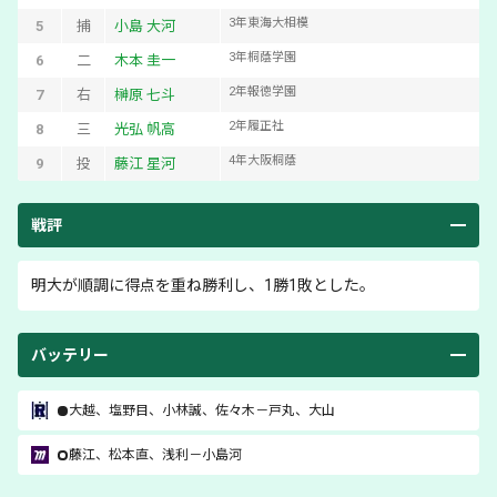
3
年
東海大相模
5
捕
小島 大河
3
年
桐蔭学園
6
二
木本 圭一
2
年
報徳学園
7
右
榊原 七斗
2
年
履正社
8
三
光弘 帆高
4
年
大阪桐蔭
9
投
藤江 星河
戦評
明大が順調に得点を重ね勝利し、1勝1敗とした。
バッテリー
大越
、
塩野目
、
小林誠
、
佐々木
－
戸丸
、
大山
藤江
、
松本直
、
浅利
－
小島河