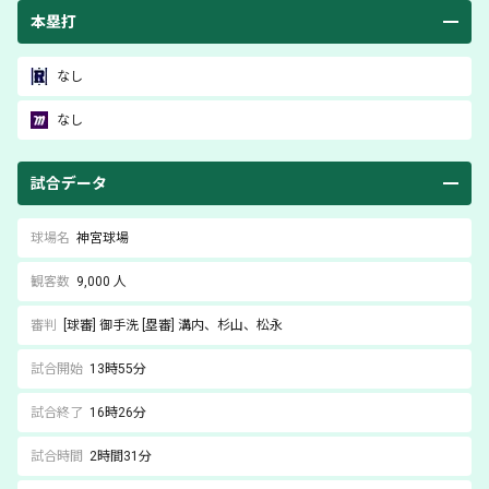
本塁打
なし
なし
試合データ
球場名
神宮球場
観客数
9,000 人
審判
[球審]
御手洗
[塁審]
溝内
、杉山
、松永
試合開始
13時55分
試合終了
16時26分
試合時間
2時間31分