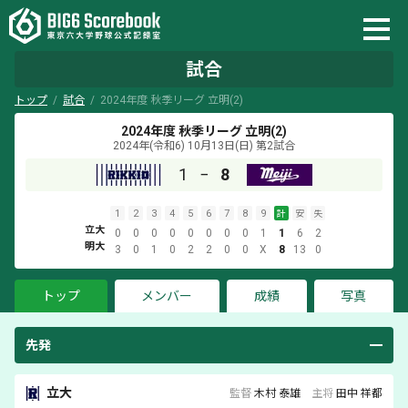
試合
トップ
試合
2024年度 秋季リーグ 立明(2)
2024年度 秋季リーグ 立明(2)
2024年(令和6) 10月13日(日)
第2試合
1
−
8
1
2
3
4
5
6
7
8
9
計
安
失
立大
0
0
0
0
0
0
0
0
1
1
6
2
明大
3
0
1
0
2
2
0
0
X
8
13
0
トップ
メンバー
成績
写真
先発
立大
監督
木村 泰雄
主将
田中 祥都