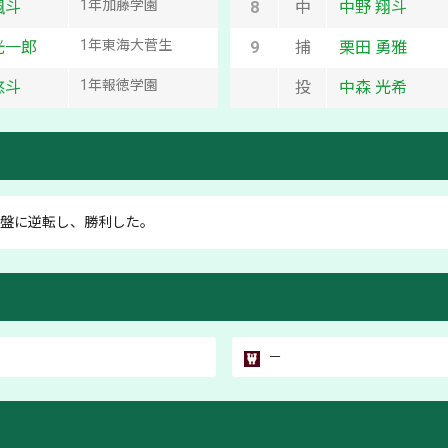
1
年
加藤学園
颯斗
8
中
中野 翔斗
1
年
東海大菅生
光一郎
9
捕
栗田 勇雅
1
年
報徳学園
悠斗
投
中森 光希
盤に逆転し、勝利した。
－