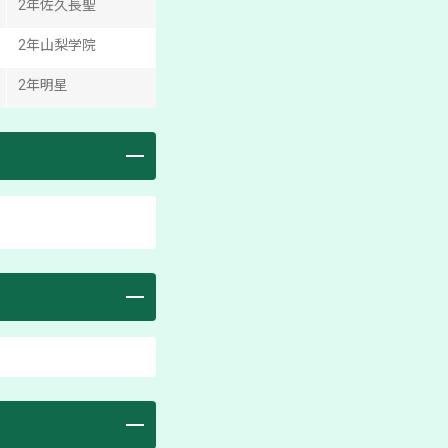
2
年
佐久長聖
2
年
山梨学院
2
年
明星