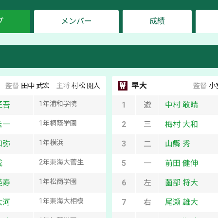
プ
メンバー
成績
早大
監督
田中 武宏
主将
村松 開人
監督
小
1
年
浦和学院
匠吾
1
遊
中村 敢晴
1
年
桐蔭学園
圭一
2
三
梅村 大和
1
年
横浜
知弥
3
二
山縣 秀
2
年
東海大菅生
成
5
一
前田 健伸
1
年
松商学園
英寿
6
左
薗部 将大
1
年
東海大相模
大河
7
右
尾瀬 雄大