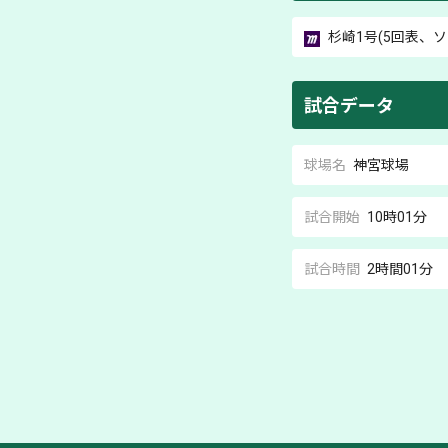
杉崎
1号(5回表、ソ
試合データ
球場名
神宮球場
試合開始
10時01分
試合時間
2時間01分