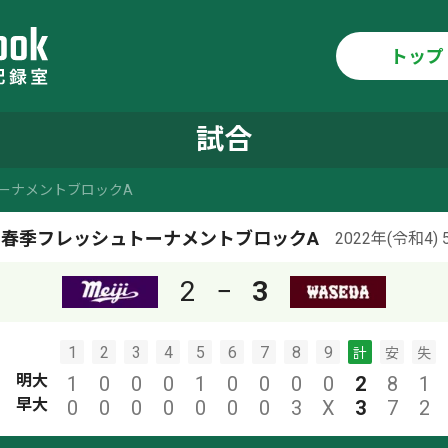
トップ
試合
トーナメントブロックA
年度 春季フレッシュトーナメントブロックA
2022年(令和4) 
2
−
3
1
2
3
4
5
6
7
8
9
計
安
失
明大
1
0
0
0
1
0
0
0
0
2
8
1
早大
0
0
0
0
0
0
0
3
X
3
7
2