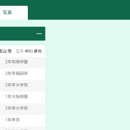
写真
宮山 悟
主将
中川 卓也
2
年
筑陽学園
2
年
早稲田実
2
年
早大学院
1
年
大阪桐蔭
2
年
早大学院
1
年
帝京