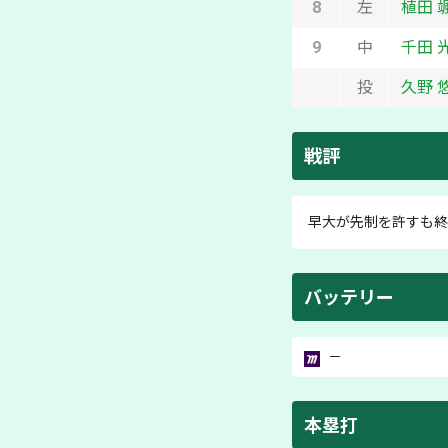
8
左
植田 
9
中
千田 
投
久野 
戦評
早大が先制を許すも終
バッテリー
－
本塁打