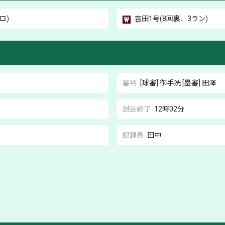
ロ)
吉田
1号(8回裏、3ラン)
審判
[球審]
御手洗
[塁審]
田澤
試合終了
12時02分
記録員
田中