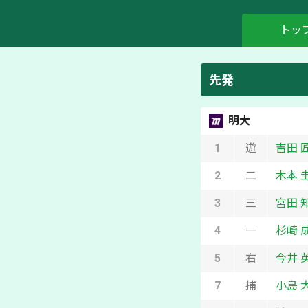
トッ
先発
明大
1
遊
吉田 
2
二
木本 
3
三
宮田 
4
一
杉崎 
5
右
今井 
7
捕
小島 