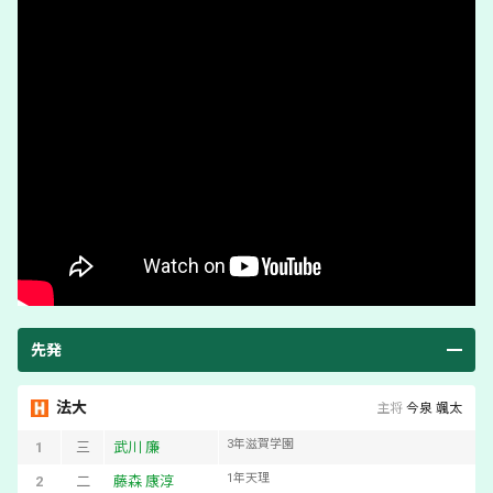
先発
法大
主将
今泉 颯太
3
年
滋賀学園
1
三
武川 廉
1
年
天理
2
二
藤森 康淳