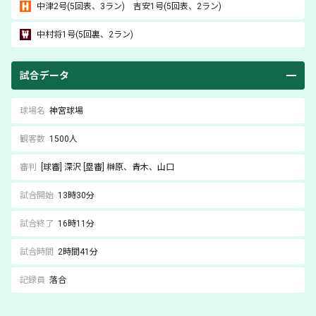
中津
2号(5回表、3ラン)
吉安
1号(5回表、2ラン)
中村将
1号(5回裏、2ラン)
試合データ
球場名
神宮球場
観客数
1500人
審判
[球審]
深沢
[塁審]
榊原
、青木
、山口
試合開始
13時30分
試合終了
16時11分
試合時間
2時間41分
記録員
落合