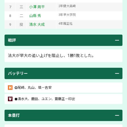
2
年
健大高崎
7
三
小澤 周平
3
年
早大学院
8
二
山縣 秀
4
年
履正社
9
投
清水 大成
戦評
法大が早大の追い上げを阻止し、1勝1敗とした。
バッテリー
尾﨑
、
丸山
、
塙
－
吉安
清水大
、
鹿田
、
ユエン
、
齋藤正
－
印出
本塁打