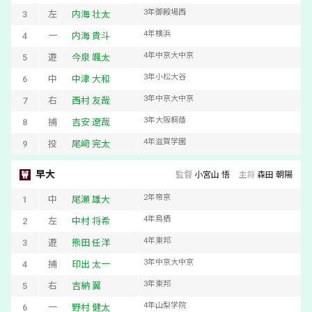
3
年
御殿場西
3
左
内海 壮太
4
年
横浜
4
一
内海 貴斗
4
年
中京大中京
5
遊
今泉 颯太
3
年
小松大谷
6
中
中津 大和
3
年
中京大中京
7
右
西村 友哉
3
年
大阪桐蔭
8
捕
吉安 遼哉
4
年
滋賀学園
9
投
尾﨑 完太
早大
監督
小宮山 悟
主将
森田 朝陽
2
年
帝京
1
中
尾瀬 雄大
4
年
鳥栖
2
左
中村 将希
4
年
東邦
3
遊
熊田 任洋
3
年
中京大中京
4
捕
印出 太一
3
年
東邦
5
右
吉納 翼
4
年
山梨学院
6
一
野村 健太