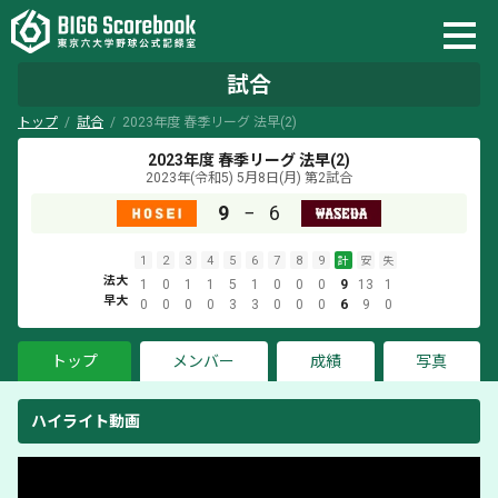
試合
トップ
試合
2023年度 春季リーグ 法早(2)
2023年度 春季リーグ 法早(2)
2023年(令和5) 5月8日(月)
第2試合
9
−
6
1
2
3
4
5
6
7
8
9
計
安
失
法大
1
0
1
1
5
1
0
0
0
9
13
1
早大
0
0
0
0
3
3
0
0
0
6
9
0
トップ
メンバー
成績
写真
ハイライト動画