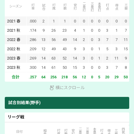
二塁打
三塁打
本塁打
打率
試合
打席
打数
安打
打点
得点
三振
シーズン
2021
春
.000
2
1
1
0
0
0
0
0
0
0
2021
秋
.174
9
26
23
4
1
0
0
3
1
7
2022
春
.286
13
56
49
14
2
0
3
7
7
11
2022
秋
.209
12
49
43
9
3
0
1
5
3
15
2023
春
.269
14
63
52
14
3
0
1
2
11
9
2023
秋
.300
14
61
50
15
3
0
0
3
7
8
合計
.257
64
256
218
56
12
0
5
20
29
50
横にスクロール
試合別結果(野手)
リーグ戦
犠打・犠飛
二塁打
三塁打
本塁打
四死球
相手
打席
打数
安打
打点
得点
三振
日付