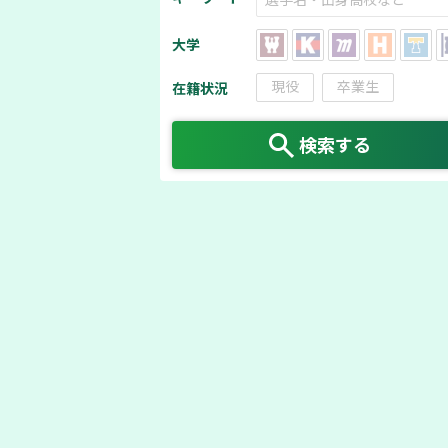
大学
現役
卒業生
在籍状況
検索する