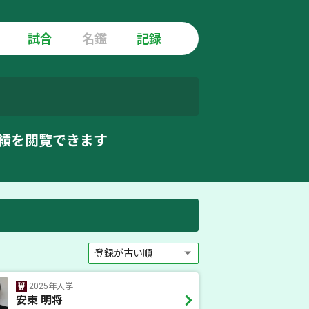
試合
名鑑
記録
績を閲覧できます
2025年入学
安東 明将