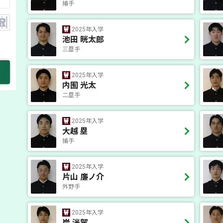
捕手
2025年入学
池田 晄太郎
三塁手
2025年入学
内囿 光太
二塁手
2025年入学
大越 塁
捕手
2025年入学
片山 廉ノ介
外野手
2025年入学
岸 洸駕