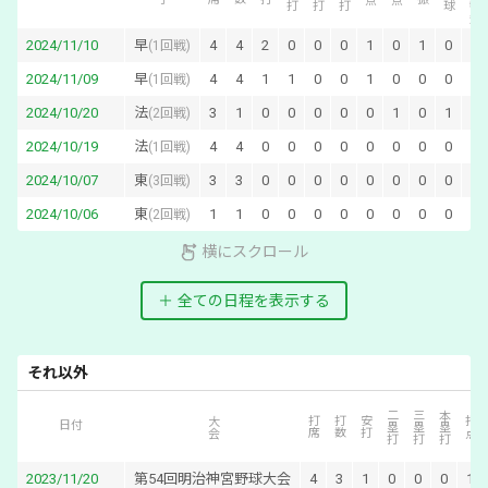
2024/11/10
早
4
4
2
0
0
0
1
0
1
0
0
(
1回戦
)
2024/11/09
早
4
4
1
1
0
0
1
0
0
0
0
(
1回戦
)
2024/10/20
法
3
1
0
0
0
0
0
1
0
1
1
(
2回戦
)
2024/10/19
法
4
4
0
0
0
0
0
0
0
0
0
(
1回戦
)
2024/10/07
東
3
3
0
0
0
0
0
0
0
0
0
(
3回戦
)
2024/10/06
東
1
1
0
0
0
0
0
0
0
0
0
(
2回戦
)
横にスクロール
全ての日程を表示する
それ以外
二塁打
三塁打
本塁打
大会
打席
打数
安打
打点
日付
2023/11/20
第54回明治神宮野球大会
4
3
1
0
0
0
1