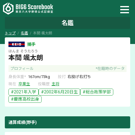
名鑑
トップ
名鑑
本間 颯太朗
捕手
ほんま
そうたろう
本間 颯太朗
プロフィール
*在籍時のデータ
身長体重*
167
cm/
73
kg
投打
右
投げ
右
打ち
現在
卒業生
役職歴
主将
#
2021
年入学
#
2002年6月20日
生
#
総合政策学部
#
慶應
高校出身
通算成績(野手)