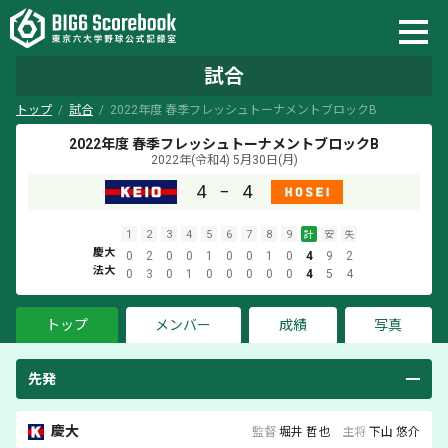
試合
トップ
試合
2022年度 春季フレッシュトーナメントブロックB
2022年度 春季フレッシュトーナメントブロックB
2022年(令和4) 5月30日(月)
4
−
4
1
2
3
4
5
6
7
8
9
計
安
失
慶大
0
2
0
0
1
0
0
1
0
4
9
2
法大
0
3
0
1
0
0
0
0
0
4
5
4
トップ
メンバー
成績
写真
先発
慶大
監督
堀井 哲也
主将
下山 悠介