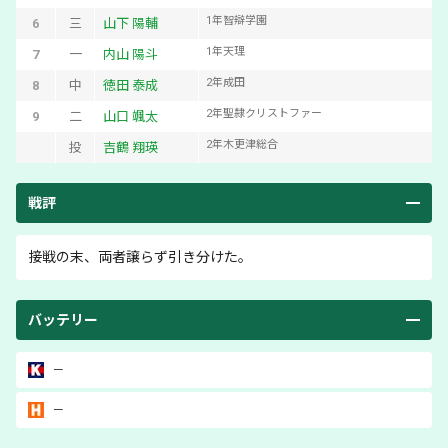
1
年
智辯学園
6
三
山下 陽輔
1
年
天理
7
一
内山 陽斗
2
年
成田
8
中
徳田 泰成
2
年
聖隷クリストファー
9
二
山口 颯太
2
年
木更津総合
投
吉鶴 翔瑛
戦評
接戦の末、両者譲らず引き分けた。
バッテリー
－
－