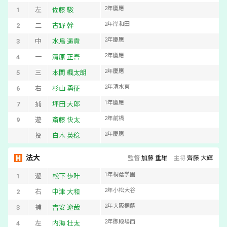
2
年
慶應
1
左
佐藤 駿
2
年
岸和田
2
二
古野 幹
2
年
慶應
3
中
水鳥 遥貴
2
年
慶應
4
一
清原 正吾
2
年
慶應
5
三
本間 颯太朗
2
年
清水東
6
右
杉山 勇征
1
年
慶應
7
捕
坪田 大郎
2
年
前橋
9
遊
斎藤 快太
2
年
慶應
投
白木 英稔
法大
監督
加藤 重雄
主将
齊藤 大輝
1
年
桐蔭学園
1
遊
松下 歩叶
2
年
小松大谷
2
右
中津 大和
2
年
大阪桐蔭
3
捕
吉安 遼哉
2
年
御殿場西
4
左
内海 壮太