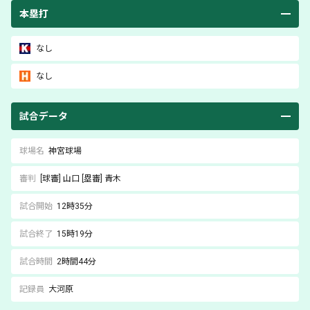
本塁打
なし
なし
試合データ
球場名
神宮球場
審判
[球審]
山口
[塁審]
青木
試合開始
12時35分
試合終了
15時19分
試合時間
2時間44分
記録員
大河原