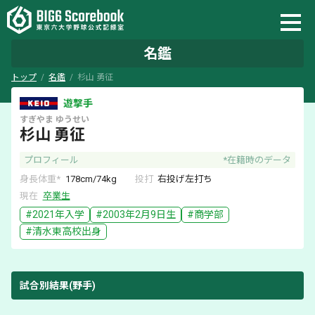
名鑑
トップ
名鑑
杉山 勇征
遊撃手
すぎやま
ゆうせい
杉山 勇征
プロフィール
*在籍時のデータ
身長体重*
178
cm/
74
kg
投打
右
投げ
左
打ち
現在
卒業生
#
2021
年入学
#
2003年2月9日
生
#
商学部
#
清水東
高校出身
試合別結果(野手)