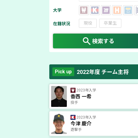
大学
現役
卒業生
在籍状況
検索する
2022年度 チーム主将
Pick up
2023年入学
香西 一希
投手
2023年入学
今津 慶介
遊撃手