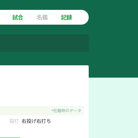
試合
名鑑
記録
*在籍時のデータ
投打
右
投げ
右
打ち