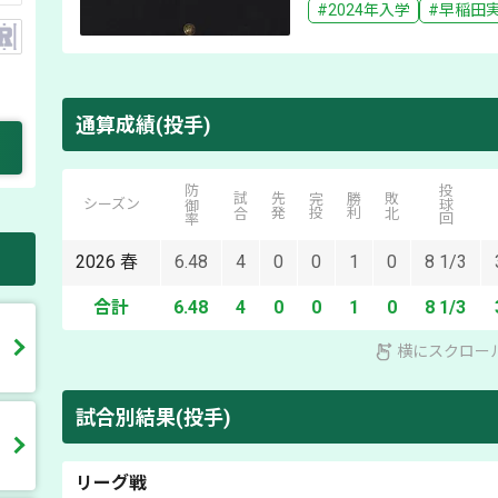
#
2024
年入学
#
早稲田
通算成績(投手)
防御率
投球回
試合
先発
完投
勝利
敗北
シーズン
2026
春
6.48
4
0
0
1
0
8 1/3
合計
6.48
4
0
0
1
0
8 1/3
横にスクロー
試合別結果(投手)
リーグ戦