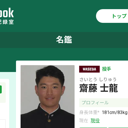
トップ
名鑑
投手
さいとう
しりゅう
齋藤 士龍
プロフィール
身長体重*
181
cm/
83
kg
現在
現役