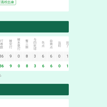
実
高校出身
被本塁打
与四死球
打者数
被安打
奪三振
自責点
無点勝
無四球
失点
当初
完了
36
9
0
8
3
6
6
0
1
0
0
36
9
0
8
3
6
6
0
1
0
0
ル