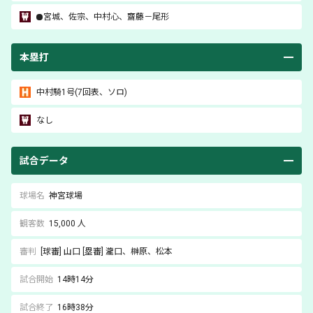
宮城
、
佐宗
、
中村心
、
齋藤
－
尾形
本塁打
中村騎
1号(7回表、ソロ)
なし
試合データ
球場名
神宮球場
観客数
15,000 人
審判
[球審]
山口
[塁審]
瀧口
、榊原
、松本
試合開始
14時14分
試合終了
16時38分