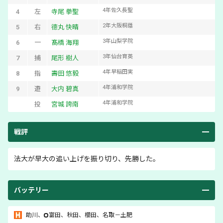
4
年
佐久長聖
4
左
寺尾 拳聖
2
年
大阪桐蔭
5
右
德丸 快晴
3
年
山梨学院
6
一
髙橋 海翔
3
年
仙台育英
7
捕
尾形 樹人
4
年
早稲田実
8
指
壽田 悠毅
4
年
浦和学院
9
遊
大内 碧真
4
年
浦和学院
投
宮城 誇南
戦評
法大が早大の追い上げを振り切り、先勝した。
バッテリー
助川
、
富田
、
秋田
、
櫻田
、
名取
－
土肥