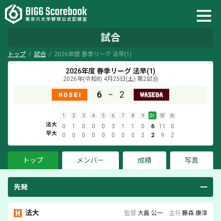
試合
トップ
試合
2026年度 春季リーグ 法早(1)
2026年度 春季リーグ 法早(1)
2026年(令和8) 4月25日(土)
第2試合
6
−
2
1
2
3
4
5
6
7
8
9
計
安
失
法大
0
1
0
0
0
3
1
1
0
6
11
0
早大
0
0
0
0
0
0
0
0
2
2
9
2
トップ
メンバー
成績
写真
先発
法大
監督
大島 公一
主将
藤森 康淳