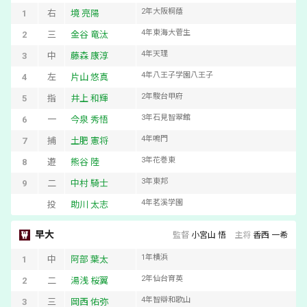
2
年
大阪桐蔭
1
右
境 亮陽
4
年
東海大菅生
2
三
金谷 竜汰
4
年
天理
3
中
藤森 康淳
4
年
八王子学園八王子
4
左
片山 悠真
2
年
駿台甲府
5
指
井上 和輝
3
年
石見智翠館
6
一
今泉 秀悟
4
年
鳴門
7
捕
土肥 憲将
3
年
花巻東
8
遊
熊谷 陸
3
年
東邦
9
二
中村 騎士
4
年
茗溪学園
投
助川 太志
早大
監督
小宮山 悟
主将
香西 一希
1
年
横浜
1
中
阿部 葉太
2
年
仙台育英
2
二
湯浅 桜翼
4
年
智辯和歌山
3
三
岡西 佑弥