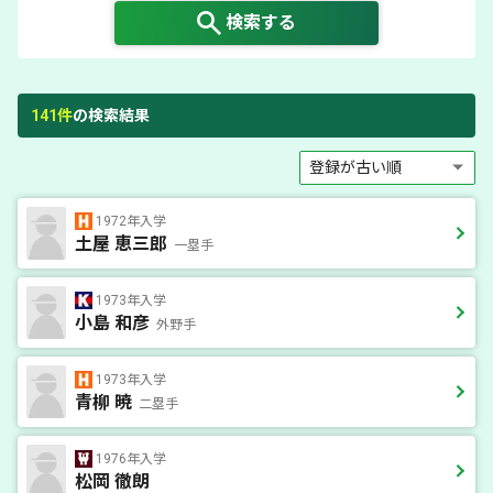
検索する
141
件
の検索結果
1972年入学
土屋 恵三郎
一塁手
1973年入学
小島 和彦
外野手
1973年入学
青柳 暁
二塁手
1976年入学
松岡 徹朗