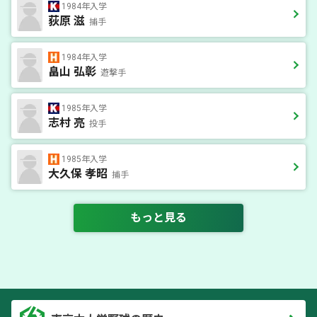
1984年入学
荻原 滋
捕手
1984年入学
畠山 弘彰
遊撃手
1985年入学
志村 亮
投手
1985年入学
大久保 孝昭
捕手
もっと見る