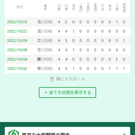
犠打・犠飛
二塁打
三塁打
本塁打
四死球
相手
打席
打数
安打
打点
得点
三振
日付
2022/10/23
法
4
2
0
0
0
0
0
0
1
2
0
(
2回戦
)
2022/10/22
法
4
4
1
0
0
0
0
0
0
0
0
(
1回戦
)
2022/10/09
立
4
3
0
0
0
0
0
0
3
1
0
(
2回戦
)
2022/10/08
立
4
4
1
0
0
0
0
0
0
0
0
(
1回戦
)
2022/10/04
慶
4
4
0
0
0
0
0
0
2
0
0
(
3回戦
)
2022/10/02
早
4
3
1
0
0
0
0
1
1
1
0
(
2回戦
)
横にスクロール
全ての日程を表示する