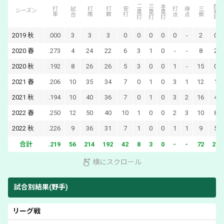
二塁打
三塁打
本塁打
四死球
打率
試合
打席
打数
安打
打点
得点
三振
シーズン
2019
秋
.000
3
3
3
0
0
0
0
0
-
2
0
2020
春
.273
4
24
22
6
3
1
0
-
-
8
2
2020
秋
.192
8
26
26
5
3
0
0
1
-
15
0
2021
春
.206
10
35
34
7
0
1
0
3
1
12
1
2021
秋
.194
10
40
36
7
0
1
0
3
2
16
4
2022
春
.250
12
50
40
10
1
0
0
2
3
10
8
2022
秋
.226
9
36
31
7
1
0
0
1
1
9
5
合計
.219
56
214
192
42
8
3
0
-
-
72
20
横にスクロール
試合別結果(野手)
リーグ戦