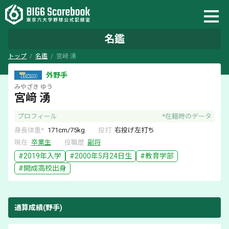
名鑑
トップ
名鑑
宮﨑 湧
外野手
みやざき
ゆう
宮﨑 湧
プロフィール
*在籍時のデータ
身長体重*
171
cm/
75
kg
投打
右
投げ
左
打ち
現在
卒業生
役職歴
副将
#
2019
年入学
#
2000年5月24日
生
#
教育学部
#
開成
高校出身
通算成績(野手)