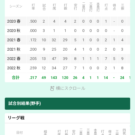
二塁打
三塁打
本塁打
四死球
打率
試合
打席
打数
安打
打点
得点
三振
シーズン
2020
春
.500
2
4
4
2
0
0
0
1
-
0
0
2020
秋
.000
3
1
1
0
0
0
0
0
-
0
0
2021
春
.172
10
32
29
5
1
0
0
2
1
4
1
2021
秋
.200
9
25
20
4
1
0
0
2
0
3
5
2022
春
.205
13
47
39
8
1
1
1
7
5
9
5
2022
秋
.259
12
34
27
7
1
0
0
2
1
8
3
合計
.217
49
143
120
26
4
1
1
14
-
24
14
横にスクロール
試合別結果(野手)
リーグ戦
犠打・犠飛
二塁打
三塁打
本塁打
四死球
相手
打席
打数
安打
打点
得点
三振
日付