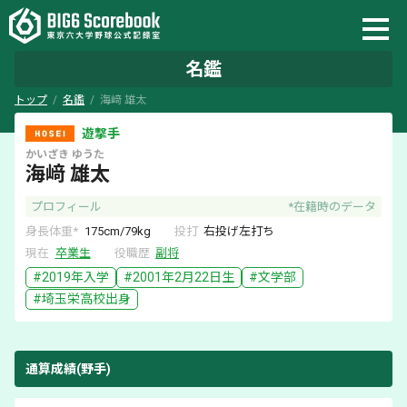
名鑑
トップ
名鑑
海﨑 雄太
遊撃手
かいざき
ゆうた
海﨑 雄太
プロフィール
*在籍時のデータ
身長体重*
175
cm/
79
kg
投打
右
投げ
左
打ち
現在
卒業生
役職歴
副将
#
2019
年入学
#
2001年2月22日
生
#
文学部
#
埼玉栄
高校出身
通算成績(野手)