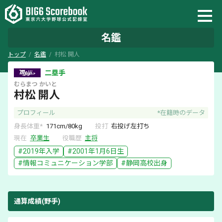
名鑑
トップ
名鑑
村松 開人
二塁手
むらまつ
かいと
村松 開人
プロフィール
*在籍時のデータ
身長体重*
171
cm/
80
kg
投打
右
投げ
左
打ち
現在
卒業生
役職歴
主将
#
2019
年入学
#
2001年1月6日
生
#
情報コミュニケーション学部
#
静岡
高校出身
通算成績(野手)