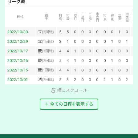
リーグ戦
犠打・犠飛
二塁打
三塁打
本塁打
四死球
相手
打席
打数
安打
打点
得点
三振
日付
2022/10/30
立
5
5
0
0
0
0
0
0
1
0
0
(
2回戦
)
2022/10/29
立
3
1
0
0
0
0
0
1
0
1
1
(
1回戦
)
2022/10/17
慶
4
4
1
0
0
0
0
0
0
0
0
(
3回戦
)
2022/10/16
慶
5
4
1
0
0
0
0
1
0
0
1
(
2回戦
)
2022/10/15
慶
4
4
1
0
0
0
0
1
0
0
0
(
1回戦
)
2022/10/02
法
5
3
2
0
0
0
2
1
0
2
0
(
2回戦
)
横にスクロール
全ての日程を表示する