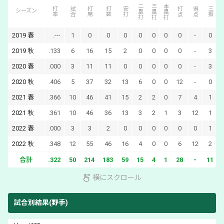
二塁打
三塁打
本塁打
打率
試合
打席
打数
安打
打点
得点
三振
シーズン
2019
春
.---
1
0
0
0
0
0
0
0
-
0
2019
秋
.133
6
16
15
2
0
0
0
0
-
3
2020
春
.000
3
11
11
0
0
0
0
0
-
3
2020
秋
.406
5
37
32
13
6
0
0
12
-
0
2021
春
.366
10
46
41
15
2
2
0
7
4
1
2021
秋
.361
10
46
36
13
3
2
1
3
12
1
2022
春
.000
3
3
2
0
0
0
0
0
0
1
2022
秋
.348
12
55
46
16
4
0
0
6
12
2
合計
.322
50
214
183
59
15
4
1
28
-
11
横にスクロール
試合別結果(野手)