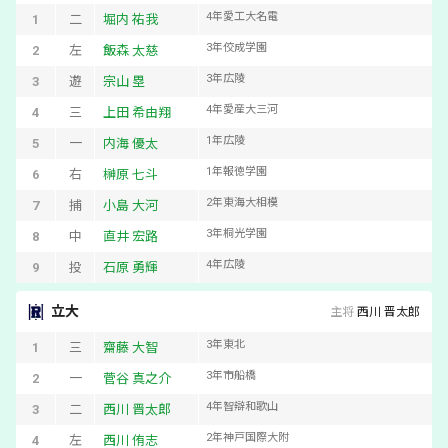
4
年
愛工大名電
1
二
堀内 祐我
3
年
佼成学園
2
左
飯森 太慈
3
年
広陵
3
遊
宗山 塁
4
年
愛産大三河
4
三
上田 希由翔
1
年
広陵
5
一
内海 優太
1
年
報徳学園
6
右
榊原 七斗
2
年
東海大相模
7
捕
小島 大河
3
年
桐光学園
8
中
直井 宏路
4
年
広陵
9
投
石原 勇輝
立大
主将
西川 晋太郎
3
年
東北
1
三
齋藤 大智
3
年
市船橋
2
一
菅谷 真之介
4
年
智辯和歌山
3
二
西川 晋太郎
2
年
神戸国際大附
4
左
西川 侑志