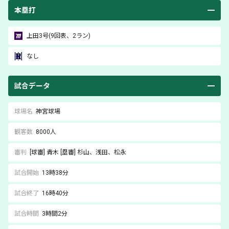
本塁打
上田
3号(9回表、2ラン)
なし
試合データ
球場名
神宮球場
観客数
8000人
審判
[球審]
青木
[塁審]
杉山
、浅田
、松永
試合開始
13時38分
試合終了
16時40分
試合時間
3時間2分