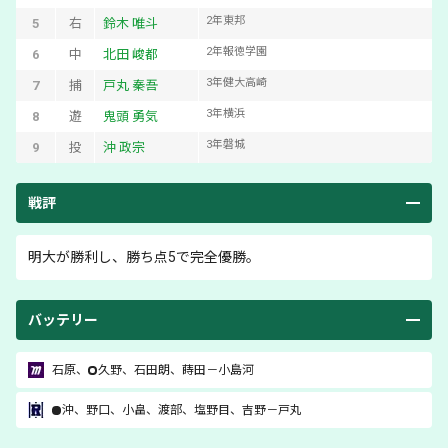
2
年
東邦
5
右
鈴木 唯斗
2
年
報徳学園
6
中
北田 峻都
3
年
健大高崎
7
捕
戸丸 秦吾
3
年
横浜
8
遊
鬼頭 勇気
3
年
磐城
9
投
沖 政宗
戦評
明大が勝利し、勝ち点5で完全優勝。
バッテリー
石原
、
久野
、
石田朗
、
蒔田
－
小島河
沖
、
野口
、
小畠
、
渡部
、
塩野目
、
吉野
－
戸丸