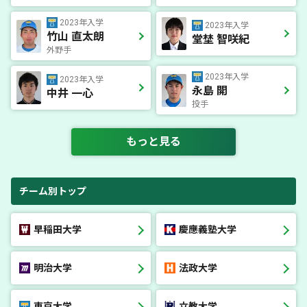
2023年入学
2023年入学
竹山 直太朗
堂埜 智咲紀
外野手
2023年入学
2023年入学
永島 開
中井 一心
投手
もっと見る
チーム別トップ
早稲田大学
慶應義塾大学
明治大学
法政大学
東京大学
立教大学