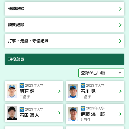
優勝記録
勝敗記録
打撃・走塁・守備記録
現役部員
2023年入学
2023年入学
明石 健
石川 晃
三塁手
二塁手
2023年入学
2023年入学
伊藤 滉一郎
石田 遥人
外野手