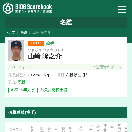
名鑑
トップ
名鑑
山﨑 隆之介
投手
やまざき
りゅうのすけ
山﨑 隆之介
プロフィール
*在籍時のデータ
身長体重*
195
cm/
90
kg
投打
右
投げ
左
打ち
現在
現役
#
2024
年入学
#
横浜
高校出身
通算成績(投手)
被本塁打
与四死球
防御率
投球回
打者数
被安打
奪三振
試合
先発
完投
勝利
敗北
失点
シーズン