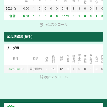
2026
春
0.00
1
0
0
0
0
0 1/3
3
1
0
0
1
0
合計
0.00
1
0
0
0
0
0 1/3
3
1
0
0
1
0
横にスクロール
試合別結果(投手)
リーグ戦
被本塁打
与四死球
投球回
打者数
被安打
奪三振
自責点
勝敗
球数
失点
日付
相手
2026/05/10
東
-
1/3
12
3
1
0
0
1
0
0
(
2回戦
)
横にスクロール