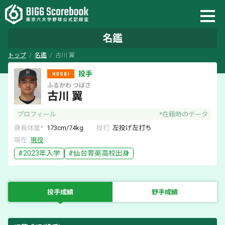
名鑑
トップ
名鑑
古川 翼
投手
ふるかわ
つばさ
古川 翼
プロフィール
*在籍時のデータ
身長体重*
173
cm/
74
kg
投打
左
投げ
左
打ち
現在
現役
#
2023
年入学
#
仙台育英
高校出身
投手成績
野手成績