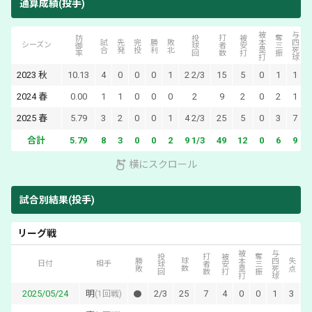
通算成績(投手)
被本塁打
与四死球
防御率
投球回
打者数
被安打
奪三振
試合
先発
完投
勝利
敗北
失
シーズン
2023
秋
10.13
4
0
0
0
1
2 2/3
15
5
0
1
1
2024
春
0.00
1
1
0
0
0
2
9
2
0
2
1
2025
春
5.79
3
2
0
0
1
4 2/3
25
5
0
3
7
合計
5.79
8
3
0
0
2
9 1/3
49
12
0
6
9
横にスクロール
試合別結果(投手)
リーグ戦
被本塁打
与四死球
投球回
打者数
被安打
奪三振
自責
勝敗
球数
失点
日付
相手
2025/05/24
明
2/3
25
7
4
0
0
1
3
3
(
1回戦
)