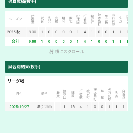
通算成績(投手)
被本塁打
与四死球
防御率
投球回
打者数
被安打
奪三振
自責点
試合
先発
完投
勝利
敗北
失点
シーズン
2025
秋
9.00
1
0
0
0
0
1
4
1
0
0
1
1
1
合計
9.00
1
0
0
0
0
1
4
1
0
0
1
1
1
横にスクロール
試合別結果(投手)
リーグ戦
被本塁打
与四死球
投球回
打者数
被安打
奪三振
自責点
勝敗
球数
失点
日付
相手
2025/10/27
法
-
1
18
4
1
0
0
1
1
1
(
2回戦
)