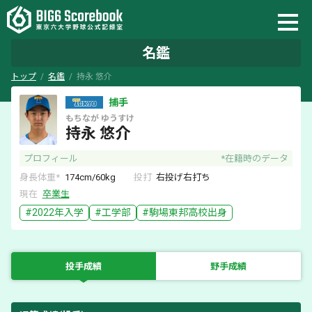
名鑑
トップ
名鑑
持永 悠介
捕手
もちなが
ゆうすけ
持永 悠介
プロフィール
*在籍時のデータ
身長体重*
174
cm/
60
kg
投打
右
投げ
右
打ち
現在
卒業生
#
2022
年入学
#
工学部
#
駒場東邦
高校出身
投手成績
野手成績