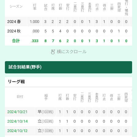
犠打・犠飛
二塁打
三塁打
本塁打
四死球
打率
試合
打席
打数
安打
打点
得点
三振
盗塁
シーズン
2024
春
1.000
3
2
2
2
0
0
1
3
1
0
0
0
0
2024
秋
.000
5
5
4
0
0
0
0
0
0
0
1
0
0
合計
.333
8
7
6
2
0
0
1
3
1
0
1
0
0
横にスクロール
試合別結果(野手)
リーグ戦
犠打・犠飛
二塁打
三塁打
本塁打
四死球
相手
打席
打数
安打
打点
得点
三振
日付
2024/10/21
早
1
1
0
0
0
0
0
0
0
0
0
(
3回戦
)
2024/10/14
立
1
1
0
0
0
0
0
0
0
0
0
(
3回戦
)
2024/10/12
立
1
1
0
0
0
0
0
0
0
0
0
(
1回戦
)