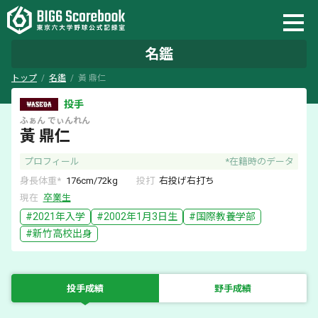
名鑑
トップ
名鑑
黃 鼎仁
投手
ふぁん
でぃんれん
黃 鼎仁
プロフィール
*在籍時のデータ
身長体重*
176
cm/
72
kg
投打
右
投げ
右
打ち
現在
卒業生
#
2021
年入学
#
2002年1月3日
生
#
国際教養学部
#
新竹
高校出身
投手成績
野手成績