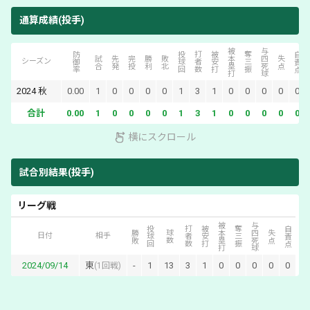
通算成績(投手)
被本塁打
与四死球
防御率
投球回
打者数
被安打
奪三振
自責点
試合
先発
完投
勝利
敗北
失点
シーズン
2024
秋
0.00
1
0
0
0
0
1
3
1
0
0
0
0
0
合計
0.00
1
0
0
0
0
1
3
1
0
0
0
0
0
横にスクロール
試合別結果(投手)
リーグ戦
被本塁打
与四死球
投球回
打者数
被安打
奪三振
自責点
勝敗
球数
失点
日付
相手
2024/09/14
東
-
1
13
3
1
0
0
0
0
0
(
1回戦
)