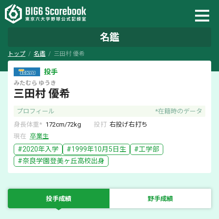
名鑑
トップ
名鑑
三田村 優希
投手
みたむら
ゆうき
三田村 優希
プロフィール
*在籍時のデータ
身長体重*
172
cm/
72
kg
投打
右
投げ
右
打ち
現在
卒業生
#
2020
年入学
#
1999年10月5日
生
#
工学部
#
奈良学園登美ヶ丘
高校出身
投手成績
野手成績