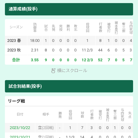
通算成績(投手)
被本塁打
与四死球
防御率
投球回
打者数
被安打
奪三振
試合
先発
完投
勝利
敗北
シーズン
2023
春
18.00
1
0
0
0
0
1
8
1
0
0
4
2023
秋
2.31
8
0
0
0
0
11 2/3
44
6
0
5
3
合計
3.55
9
0
0
0
0
12 2/3
52
7
0
5
7
横にスクロール
試合別結果(投手)
リーグ戦
被本塁打
与四死球
投球回
打者数
被安打
奪三振
自責
勝敗
球数
失点
日付
相手
2023/10/22
立
-
1
7
3
0
0
1
0
0
0
(
2回戦
)
2023/10/21
立
-
1 1/3
14
4
0
0
0
0
0
0
(
1回戦
)