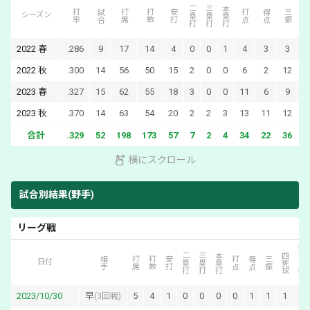
二塁打
三塁打
本塁打
四死
打率
試合
打席
打数
安打
打点
得点
三振
シーズン
2022
春
.286
9
17
14
4
0
0
1
4
3
3
2022
秋
.300
14
56
50
15
2
0
0
6
2
12
2023
春
.327
15
62
55
18
3
0
0
11
6
9
2023
秋
.370
14
63
54
20
2
2
3
13
11
12
合計
.329
52
198
173
57
7
2
4
34
22
36
2
横にスクロール
試合別結果(野手)
リーグ戦
犠打・犠飛
二塁打
三塁打
本塁打
四死球
相手
打席
打数
安打
打点
得点
三振
日付
2023/10/30
早
5
4
1
0
0
0
0
1
1
1
0
(
3回戦
)