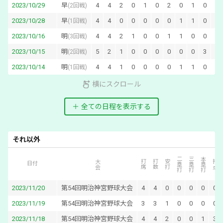
2023/10/29
早
4
4
2
0
1
0
2
0
1
0
0
(
2回戦
)
2023/10/28
早
4
4
0
0
0
0
0
1
1
0
0
(
1回戦
)
2023/10/16
明
4
4
2
1
0
0
1
1
0
0
0
(
3回戦
)
2023/10/15
明
5
2
1
0
0
0
0
0
0
3
0
(
2回戦
)
2023/10/14
明
4
4
1
0
0
0
0
1
1
0
0
(
1回戦
)
横にスクロール
全ての日程を表示する
それ以外
二塁打
三塁打
本塁打
大会
打席
打数
安打
打点
日付
2023/11/20
第54回明治神宮野球大会
4
4
0
0
0
0
0
2023/11/19
第54回明治神宮野球大会
3
3
1
0
0
0
0
2023/11/18
第54回明治神宮野球大会
4
4
2
0
0
1
3