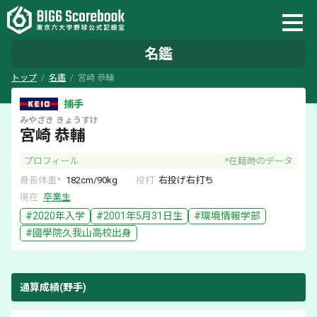
名鑑
トップ
名鑑
宮崎 恭輔
捕手
みやざき
きょうすけ
宮崎 恭輔
プロフィール
*在籍時のデータ
身長体重*
182
cm/
90
kg
投打
右
投げ
右
打ち
現在
卒業生
#
2020
年入学
#
2001年5月31日
生
#
環境情報学部
#
國學院久我山
高校出身
通算成績(野手)