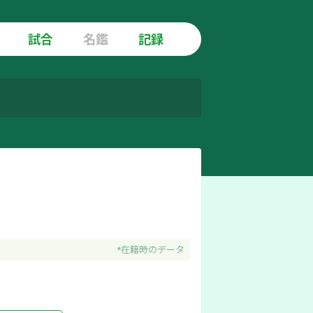
試合
名鑑
記録
*在籍時のデータ