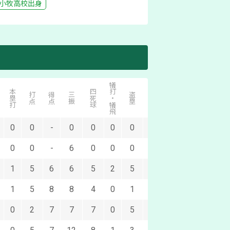
小牧
高校出身
犠打・犠飛
本塁打
四死球
併殺打
打点
得点
三振
盗塁
失策
0
0
-
0
0
0
0
-
0
0
0
-
6
0
0
0
-
0
1
5
6
6
5
2
5
0
1
1
5
8
8
4
0
1
0
0
0
2
7
7
7
0
5
0
0