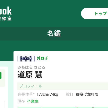
トップ
名鑑
外野手
みちはら
さとる
道原 慧
プロフィール
身長体重*
173
cm/
74
kg
投打
右
投げ
左
打ち
現在
卒業生