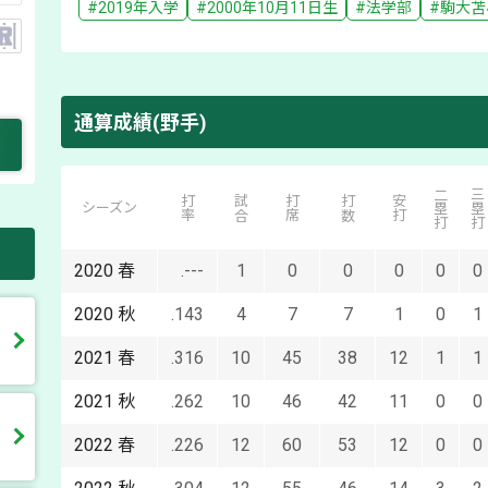
#
2019
年入学
#
2000年10月11日
生
#
法学部
#
駒大苫
通算成績(野手)
二塁打
三塁打
打率
試合
打席
打数
安打
シーズン
2020
春
.---
1
0
0
0
0
0
2020
秋
.143
4
7
7
1
0
1
2021
春
.316
10
45
38
12
1
1
2021
秋
.262
10
46
42
11
0
0
2022
春
.226
12
60
53
12
0
0