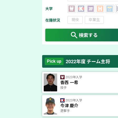
大学
現役
卒業生
在籍状況
検索する
2022年度 チーム主将
Pick up
2023年入学
香西 一希
投手
2023年入学
今津 慶介
遊撃手