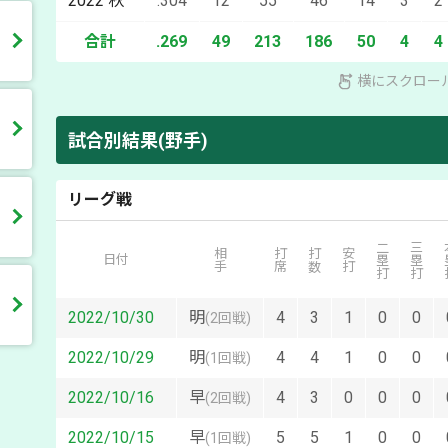
2022
秋
.304
12
55
46
14
3
2
合計
.269
49
213
186
50
4
4
横にスクロー
試合別結果(野手)
リーグ戦
二塁打
三塁打
本
相手
打席
打数
安打
日付
2022/10/30
明
4
3
1
0
0
(
2回戦
)
2022/10/29
明
4
4
1
0
0
(
1回戦
)
2022/10/16
早
4
3
0
0
0
(
2回戦
)
2022/10/15
早
5
5
1
0
0
(
1回戦
)