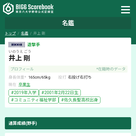
名鑑
トップ
名鑑
井上 剛
遊撃手
いのうえ
ごう
井上 剛
プロフィール
*在籍時のデータ
身長体重*
165
cm/
65
kg
投打
右
投げ
右
打ち
現在
卒業生
#
2019
年入学
#
2001年2月22日
生
#
コミュニティ福祉学部
#
佐久長聖
高校出身
通算成績(野手)