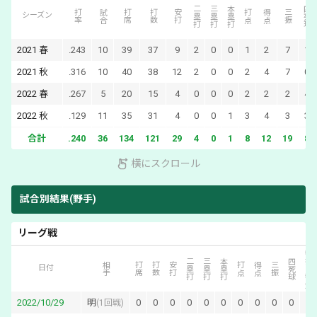
二塁打
三塁打
本塁打
四死球
打率
試合
打席
打数
安打
打点
得点
三振
シーズン
2021
春
.243
10
39
37
9
2
0
0
1
2
7
1
2021
秋
.316
10
40
38
12
2
0
0
2
4
7
0
2022
春
.267
5
20
15
4
0
0
0
2
2
2
4
2022
秋
.129
11
35
31
4
0
0
1
3
4
3
3
合計
.240
36
134
121
29
4
0
1
8
12
19
8
横にスクロール
試合別結果(野手)
リーグ戦
犠打・犠飛
二塁打
三塁打
本塁打
四死球
相手
打席
打数
安打
打点
得点
三振
日付
2022/10/29
明
0
0
0
0
0
0
0
0
0
0
0
(
1回戦
)