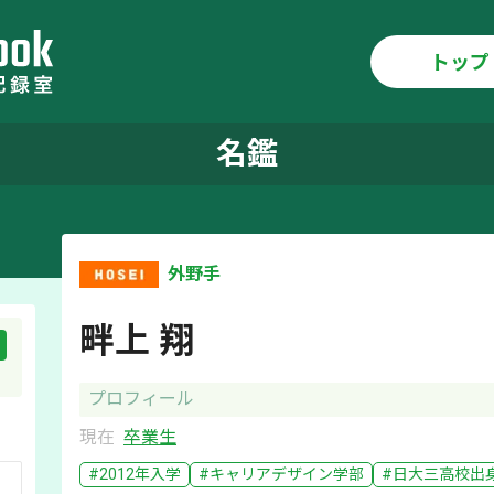
トップ
名鑑
外野手
畔上 翔
プロフィール
現在
卒業生
#
2012
年入学
#
キャリアデザイン学部
#
日大三
高校出