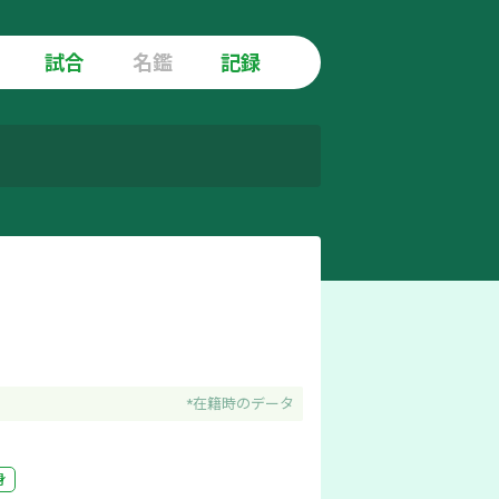
試合
名鑑
記録
*在籍時のデータ
身