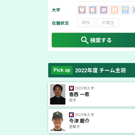
大学
現役
卒業生
在籍状況
検索する
2022年度 チーム主将
Pick up
2023年入学
香西 一希
投手
2023年入学
今津 慶介
遊撃手