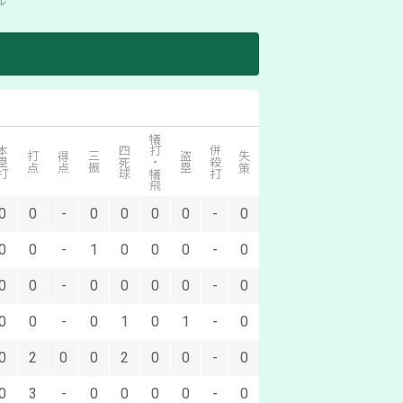
ル
犠打・犠飛
塁打
四死球
併殺打
打点
得点
三振
盗塁
失策
0
0
-
0
0
0
0
-
0
0
0
-
1
0
0
0
-
0
0
0
-
0
0
0
0
-
0
0
0
-
0
1
0
1
-
0
0
2
0
0
2
0
0
-
0
0
3
-
0
0
0
0
-
0