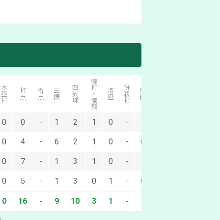
犠打・犠飛
本塁打
四死球
併殺打
打点
得点
三振
盗塁
失策
0
0
-
1
2
1
0
-
1
0
4
-
6
2
1
0
-
0
0
7
-
1
3
1
0
-
-
0
5
-
1
3
0
1
-
0
0
16
-
9
10
3
1
-
-