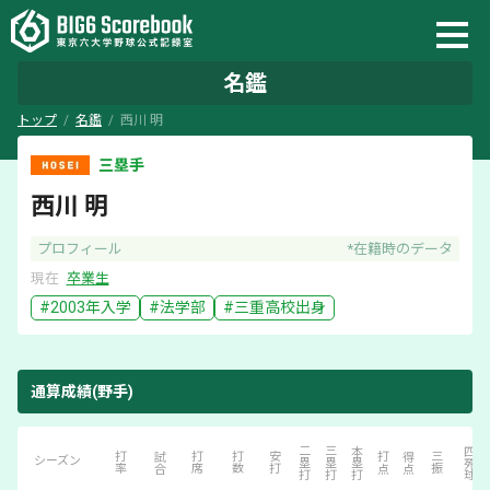
名鑑
トップ
名鑑
西川 明
三塁手
西川 明
プロフィール
*在籍時のデータ
現在
卒業生
#
2003
年入学
#
法学部
#
三重
高校出身
通算成績(野手)
二塁打
三塁打
本塁打
四死球
打率
試合
打席
打数
安打
打点
得点
三振
シーズン