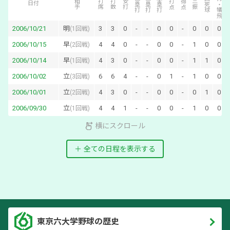
犠打・犠飛
二塁打
三塁打
本塁打
四死球
相手
打席
打数
安打
打点
得点
三振
日付
2006/10/21
明
3
3
0
-
-
0
0
-
0
0
0
(
1回戦
)
2006/10/15
早
4
4
0
-
-
0
0
-
1
0
0
(
2回戦
)
2006/10/14
早
4
3
0
-
-
0
0
-
1
1
0
(
1回戦
)
2006/10/02
立
6
6
4
-
-
0
1
-
1
0
0
(
3回戦
)
2006/10/01
立
4
3
0
-
-
0
0
-
0
1
0
(
2回戦
)
2006/09/30
立
4
4
1
-
-
0
0
-
1
0
0
(
1回戦
)
横にスクロール
全ての日程を表示する
東京六大学野球の歴史