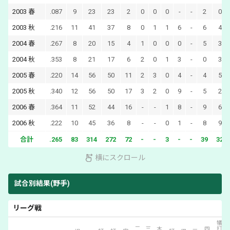
2003
春
.087
9
23
23
2
0
0
0
-
-
2
0
2003
秋
.216
11
41
37
8
0
1
1
6
-
6
4
2004
春
.267
8
20
15
4
1
0
0
0
-
5
3
2004
秋
.353
8
21
17
6
2
0
1
3
-
0
3
2005
春
.220
14
56
50
11
2
3
0
4
-
4
5
2005
秋
.340
12
56
50
17
3
2
0
9
-
5
2
2006
春
.364
11
52
44
16
-
-
1
8
-
9
6
2006
秋
.222
10
45
36
8
-
-
0
1
-
8
9
合計
.265
83
314
272
72
-
-
3
-
-
39
32
横にスクロール
試合別結果(野手)
リーグ戦