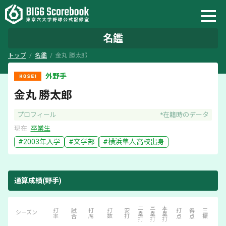
名鑑
トップ
名鑑
金丸 勝太郎
外野手
金丸 勝太郎
プロフィール
*在籍時のデータ
現在
卒業生
#
2003
年入学
#
文学部
#
横浜隼人
高校出身
通算成績(野手)
二塁打
三塁打
本塁打
四死球
打率
試合
打席
打数
安打
打点
得点
三振
シーズン