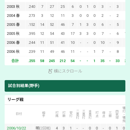
2003
秋
.240
7
27
25
6
0
1
0
3
-
3
1
2004
春
.273
3
12
11
3
0
0
0
2
-
2
1
2005
春
.152
14
52
46
7
1
3
0
6
-
5
3
2005
秋
.395
12
54
43
17
3
3
0
7
-
6
10
2006
春
.244
11
51
41
10
-
-
0
10
-
9
9
2006
秋
.239
11
49
46
11
-
-
1
7
-
8
3
合計
.255
58
245
212
54
-
-
1
35
-
33
27
横にスクロール
試合別結果(野手)
リーグ戦
犠打・犠飛
二塁打
三塁打
本塁打
四死球
相手
打席
打数
安打
打点
得点
三振
日付
2006/10/22
明
4
3
1
-
-
0
0
-
0
1
0
(
2回戦
)